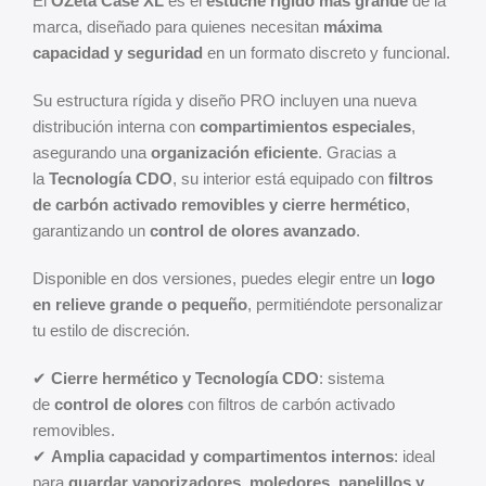
El
OZeta Case XL
es el
estuche rígido más grande
de la
marca, diseñado para quienes necesitan
máxima
capacidad y seguridad
en un formato discreto y funcional.
Su estructura rígida y diseño PRO incluyen una nueva
distribución interna con
compartimientos especiales
,
asegurando una
organización eficiente
. Gracias a
la
Tecnología CDO
, su interior está equipado con
filtros
de carbón activado removibles y cierre hermético
,
garantizando un
control de olores avanzado
.
Disponible en dos versiones, puedes elegir entre un
logo
en relieve grande o pequeño
, permitiéndote personalizar
tu estilo de discreción.
✔
Cierre hermético y Tecnología CDO
: sistema
de
control de olores
con filtros de carbón activado
removibles.
✔
Amplia capacidad y compartimentos internos
: ideal
para
guardar vaporizadores, moledores, papelillos y