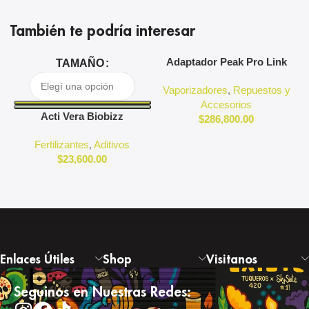
También te podría interesar
Adaptador Peak Pro Link
A
TAMAÑO
Puffco
Vaporizadores
,
Repuestos y
Accesorios
Acti Vera Biobizz
$
286,800.00
Fertilizantes
,
Aditivos
$
23,600.00
Enlaces Útiles
Shop
Visitanos
Seguinos en Nuestras Redes: