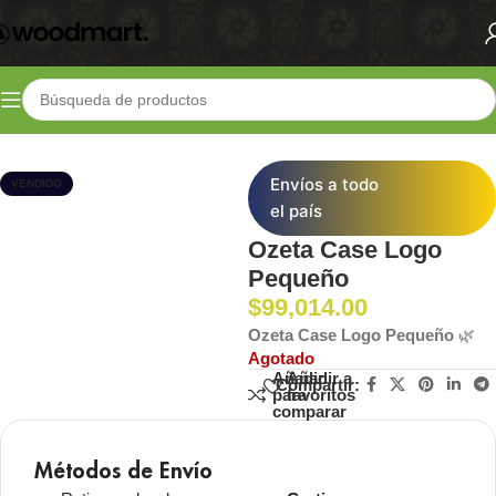
Inicio
Shop
Lifestyle
Bolsos y Accesorios
Envíos a todo
VENDIDO
el país
Ozeta Case Logo
Pequeño
$
99,014.00
Ozeta Case Logo Pequeño
🌿
Agotado
Añadir
Añadir a
Compartir:
para
favoritos
comparar
Métodos de Envío