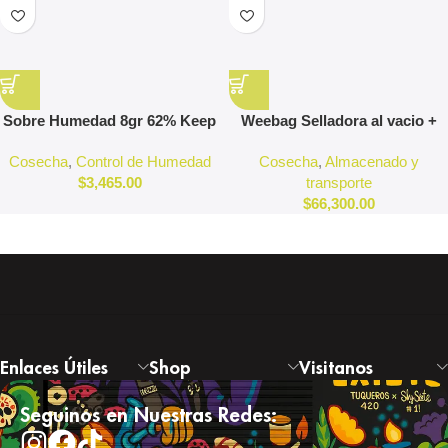
Sobre Humedad 8gr 62% Keep
Weebag Selladora al vacio +
It Fresh Tipo Boveda
Kit bolsas reutilizables
Cosecha
,
Control de Humedad
Cosecha
,
Almacenado y
$
3,465.00
transporte
$
66,300.00
Enlaces Útiles
Shop
Visitanos
Seguinos en Nuestras Redes: