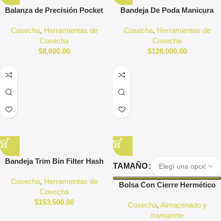
Balanza de Precisión Pocket
Bandeja De Poda Manicura
Trim Bin Bottom Only Harvest
Cosecha
,
Herramientas de
Cosecha
,
Herramientas de
More
Cosecha
Cosecha
$
8,600.00
$
128,000.00
Bandeja Trim Bin Filter Hash
TAMAÑO
Manicura Bandeja De Poda
Cosecha
,
Herramientas de
Usa
Bolsa Con Cierre Hermético
Cosecha
Lion Rolling Circus
$
153,500.00
Cosecha
,
Almacenado y
transporte