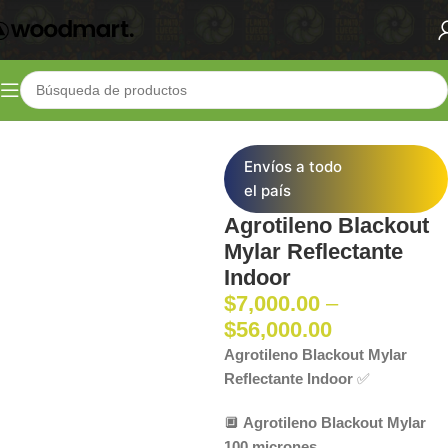
Inicio
Shop
Indoor
Armado de Salas
Envíos a todo
el país
Agrotileno Blackout
Mylar Reflectante
Indoor
$
7,000.00
–
$
56,000.00
Agrotileno Blackout Mylar
Reflectante Indoor
✅
🔲
Agrotileno Blackout Mylar
100 micrones