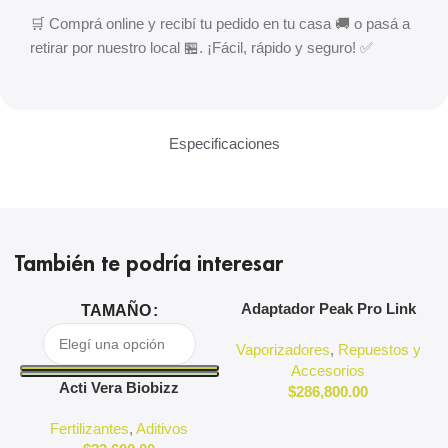
🛒 Comprá online y recibí tu pedido en tu casa 🚚 o pasá a
retirar por nuestro local 🏪. ¡Fácil, rápido y seguro! ✅
Especificaciones
También te podría interesar
Adaptador Peak Pro Link
A
TAMAÑO
Puffco
Vaporizadores
,
Repuestos y
Accesorios
Acti Vera Biobizz
$
286,800.00
Fertilizantes
,
Aditivos