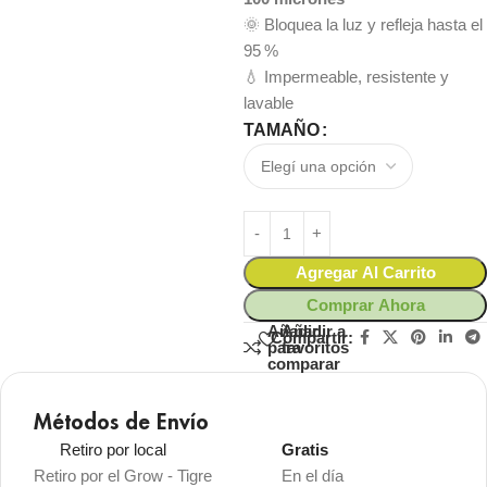
🌞 Bloquea la luz y refleja hasta el
95 %
💧 Impermeable, resistente y
lavable
TAMAÑO
Agregar Al Carrito
Comprar Ahora
Añadir
Añadir a
Compartir:
para
favoritos
comparar
Métodos de Envío
Retiro por local
Gratis
Retiro por el Grow - Tigre
En el día