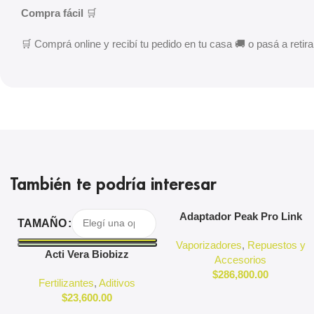
Compra fácil
🛒
🛒 Comprá online y recibí tu pedido en tu casa 🚚 o pasá a retirar
También te podría interesar
Seleccionar Opciones
Agregar Al Carrito
Adaptador Peak Pro Link
TAMAÑO
Puffco
Vaporizadores
,
Repuestos y
Acti Vera Biobizz
Accesorios
$
286,800.00
Fertilizantes
,
Aditivos
$
23,600.00