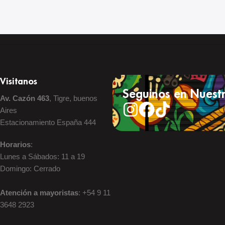
Visitanos
Seguinos en Nuestr
Av. Cazón 463
, Tigre, buenos
Aires
Estacionamiento España 444
Horarios
:
Lunes a Sábados: 11 a 19
Domingo: Cerrado
Atención a mayoristas
: +54 9 11
3648 2923