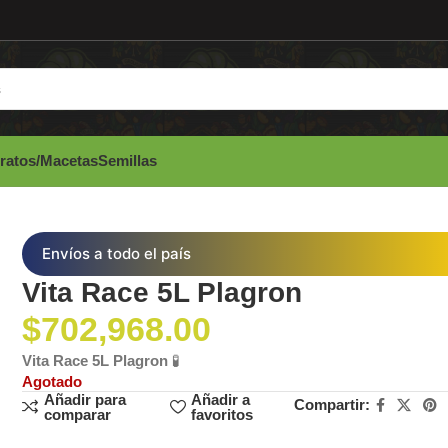
ratos/Macetas
Semillas
Envíos a todo el país
Vita Race 5L Plagron
$
702,968.00
Vita Race 5L Plagron
🧪
Agotado
Añadir para
Añadir a
Compartir:
comparar
favoritos