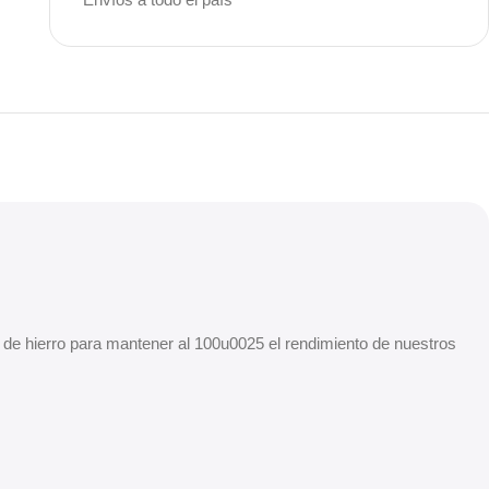
Unbeatable offers
Black Friday
Blowout!
ra de hierro para mantener al 100u0025 el rendimiento de nuestros