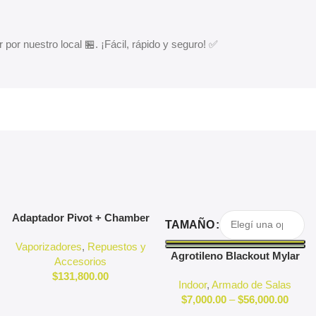
 por nuestro local 🏪. ¡Fácil, rápido y seguro! ✅
Agregar Al Carrito
Seleccionar Opciones
Adaptador Pivot + Chamber
TAMAÑO
3D Pivot
Vaporizadores
,
Repuestos y
Agrotileno Blackout Mylar
Accesorios
Reflectante Indoor
$
131,800.00
Indoor
,
Armado de Salas
$
7,000.00
–
$
56,000.00