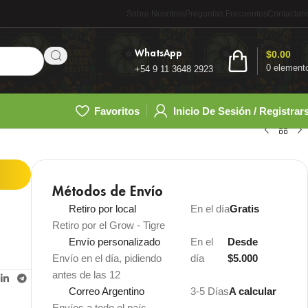
Sobre Nosotros
Preguntas Frecuentes
Contactan
WhatsApp
$
0.00
0
element
+54 9 11 3648 2923
Favoritos
Inicio De Sesión / Registrar
Métodos de Envío
Retiro por local
En el día
Gratis
Retiro por el Grow - Tigre
Envío personalizado
En el
Desde
Envío en el día, pidiendo
día
$5.000
antes de las 12
Correo Argentino
3-5 Días
A calcular
Envíos a todo el país