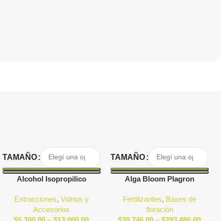
Seleccionar Opciones
Seleccionar Opciones
TAMAÑO
TAMAÑO
Alcohol Isopropilico
Alga Bloom Plagron
Extracciones
,
Vidrios y
Fertilizantes
,
Bases de
Accesorios
floración
$
5,300.00
–
$
13,000.00
$
30,746.00
–
$
293,486.00