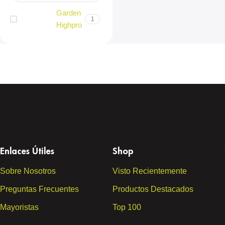
Garden
1
Highpro
Enlaces Útiles
Shop
Sobre Nosotros
Visto Recientemente
Preguntas Frecuentes
Productos Destacados
Mayoristas
Top 100