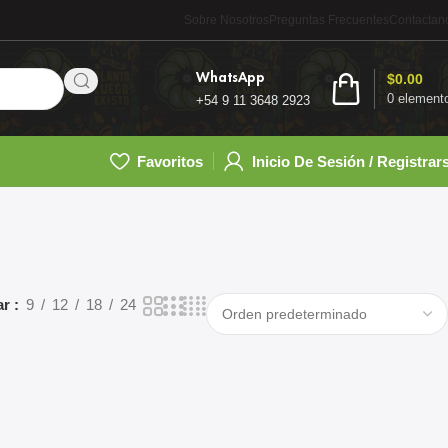
Sobre Nosotros
Preguntas Frecuentes
Contactan
WhatsApp
$
0.00
0
element
+54 9 11 3648 2923
Favoritos
Inicio De Sesión / Registrar
ar
9
12
18
24