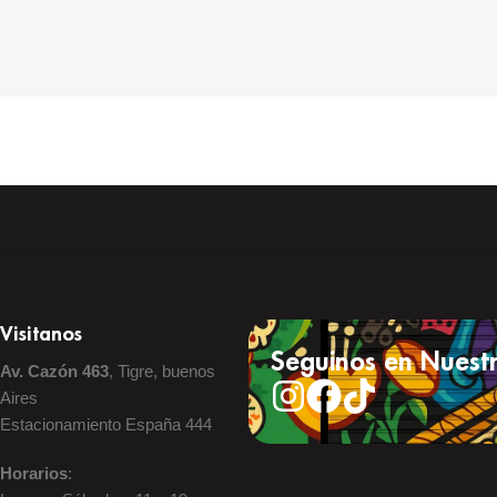
Visitanos
Seguinos en Nuestr
Av. Cazón 463
, Tigre, buenos
Aires
Estacionamiento España 444
Horarios
: