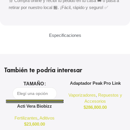
🛒 Comprá online y recibí tu pedido en tu casa 🚚 o pasá a
retirar por nuestro local 🏪. ¡Fácil, rápido y seguro! ✅
Especificaciones
También te podría interesar
Adaptador Peak Pro Link
A
TAMAÑO
Puffco
Vaporizadores
,
Repuestos y
Accesorios
Acti Vera Biobizz
$
286,800.00
Fertilizantes
,
Aditivos
$
23,600.00