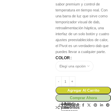
sabor premium y control de
temperatura en tiempo real. Con
una barra de luz que sirve como
temporizador visual de dab,
retroalimentación háptica, una
interfaz de un solo botón y cuatro
ajustes preestablecidos de calor,
el Pivot es un verdadero dab que
puedes llevar a cualquier parte.
COLOR
Agregar Al Carrito
Comprar Ahora
Añadir
Añadir a
Compartir:
para
favoritos