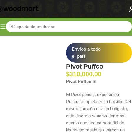
Inicio
Shop
Vaporizadores
Vaporizadores Extracciones
Envíos a todo
el país
Pivot Puffco
$
310,000.00
Pivot Puffco
🔋
El Pivot pone la experiencia
Puffco completa en tu bolsillo. Del
mismo tamaño que un bolígrafo,
este discreto vaporizador móvil
cuenta con una cámara 3D de
liberación rápida que ofrece un