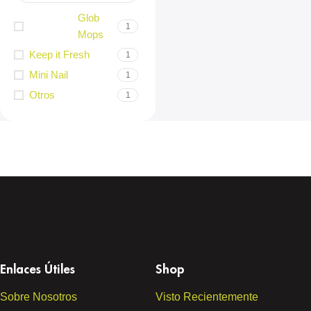
Glob
1
Mops
Keep it Fresh
1
Mini Nail
1
Otros
1
Enlaces Útiles
Shop
Sobre Nosotros
Visto Recientemente