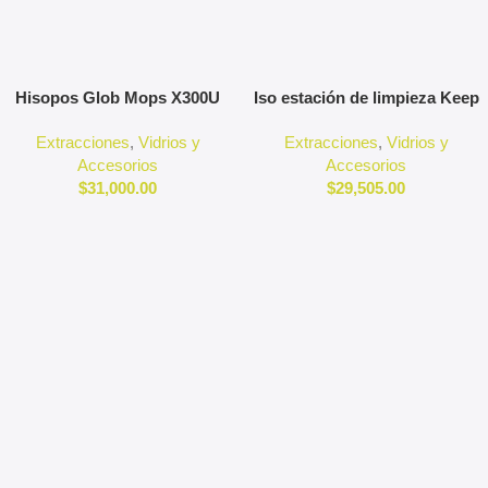
Agregar Al Carrito
Agregar Al Carrito
Hisopos Glob Mops X300U
Iso estación de limpieza Keep
It Fresh
Extracciones
,
Vidrios y
Extracciones
,
Vidrios y
Accesorios
Accesorios
$
31,000.00
$
29,505.00