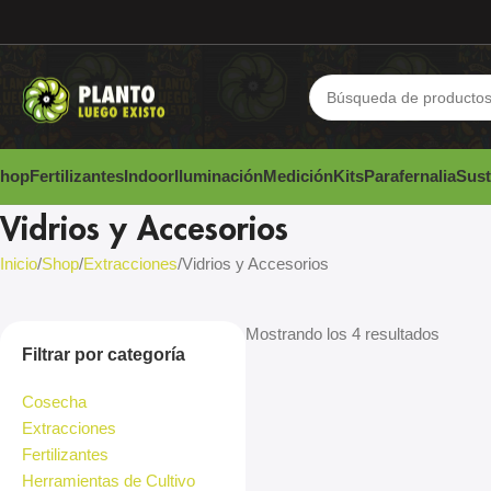
hop
Fertilizantes
Indoor
Iluminación
Medición
Kits
Parafernalia
Sust
Vidrios y Accesorios
Inicio
Shop
Extracciones
Vidrios y Accesorios
Mostrando los 4 resultados
Filtrar por categoría
Cosecha
Extracciones
Fertilizantes
Herramientas de Cultivo