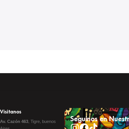
Visitanos
Seguinos en Nuestr
Av. Cazón 463
, Tigre, buenos
Aires