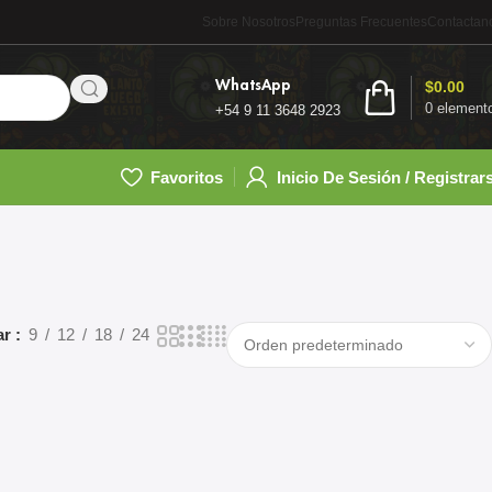
Sobre Nosotros
Preguntas Frecuentes
Contactan
WhatsApp
$
0.00
0
element
+54 9 11 3648 2923
Favoritos
Inicio De Sesión / Registrar
ar
9
12
18
24