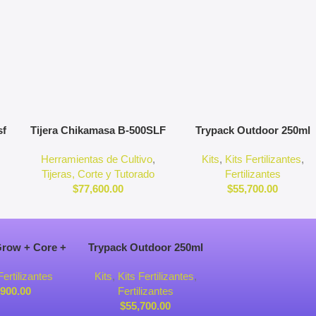
Agregar Al Carrito
Agregar Al Carrito
sf
Tijera Chikamasa B-500SLF
Trypack Outdoor 250ml
Curva
Biobizz
,
Herramientas de Cultivo
,
Kits
,
Kits Fertilizantes
,
o
Tijeras, Corte y Tutorado
Fertilizantes
$
77,600.00
$
55,700.00
rrito
Agregar Al Carrito
Grow + Core +
Trypack Outdoor 250ml
g – Fórmula
Biobizz
Fertilizantes
Kits
,
Kits Fertilizantes
,
e Nutrientes
,900.00
Fertilizantes
$
55,700.00