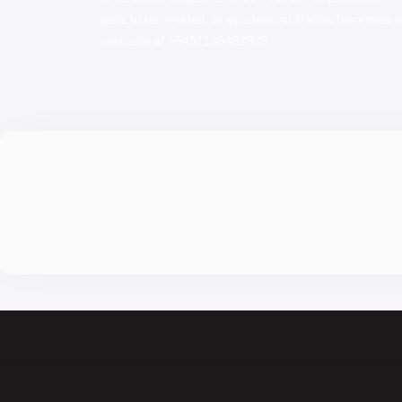
para tu necesidad, te ayudamos! Podés hacernos t
consulta al
+5491136482923