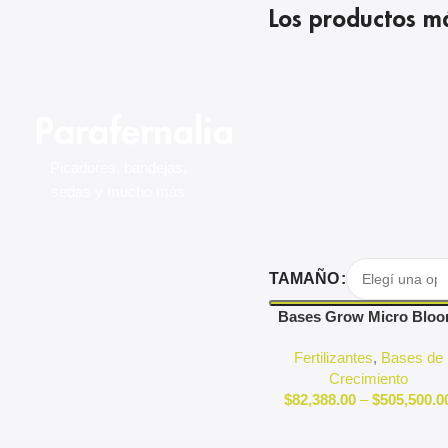
Los productos má
Parafernalia
Picadores, bandejas,
sedas y mucho más
Seleccionar Opciones
TAMAÑO
Bases Grow Micro Blo
Advanced Nutrients P
Fertilizantes
,
Bases de
Perfect
Crecimiento
$
82,388.00
–
$
505,500.0