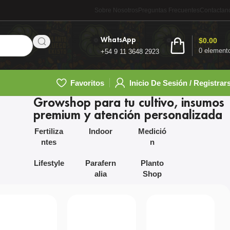
Sobre Nosotros
Preguntas Frecuentes
Contactan
WhatsApp
$
0.00
0
element
+54 9 11 3648 2923
Favoritos
Inicio De Sesión / Registrar
Growshop para tu cultivo, insumos
premium y atención personalizada
Fertiliza
Indoor
Medició
ntes
n
Lifestyle
Parafern
Planto
alia
Shop