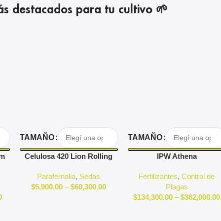
s destacados para tu cultivo 🌱
Seleccionar Opciones
Seleccionar Opciones
TAMAÑO
TAMAÑO
om
Celulosa 420 Lion Rolling
IPW Athena
h
Circus
Parafernalia
,
Sedas
Fertilizantes
,
Control de
$
5,900.00
–
$
60,300.00
Plagas
0
$
134,300.00
–
$
362,000.00