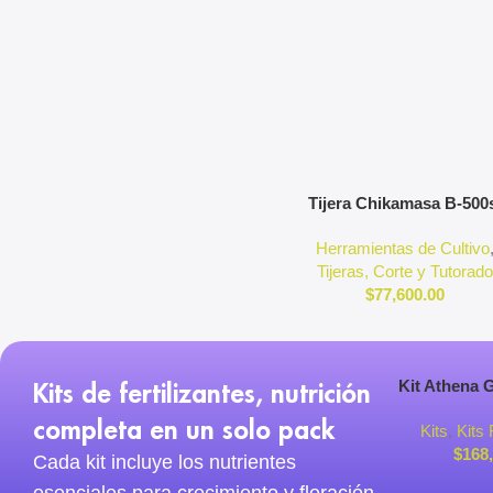
Agregar Al Carrito
Tijera Chikamasa B-500
Recta
Herramientas de Cultivo
Tijeras, Corte y Tutorad
$
77,600.00
Kits de fertilizantes, nutrición
Agregar Al Ca
Kit Athena 
Bloom 900
completa en un solo pack
Kits
,
Kits 
Completa d
$
168
Cada kit incluye los nutrientes