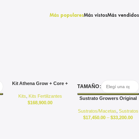
Más populares
Más vistos
Más vendidos
Agregar Al Carrito
Seleccionar Opciones
Kit Athena Grow + Core +
TAMAÑO
Bloom 900g – Fórmula
Kits
,
Kits Fertilizantes
Completa de Nutrientes
Sustrato Growers Original
$
168,900.00
Sustratos/Macetas
,
Sustratos
$
17,450.00
–
$
33,200.00