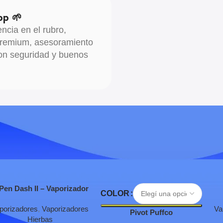
op 🌱
cia en el rubro,
 premium, asesoramiento
con seguridad y buenos
egar Al Carrito
Seleccionar Opciones
Agr
Pen Dash II – Vaporizador
COLOR
portátil
porizadores
,
Vaporizadores
Va
Pivot Puffco
Hierbas