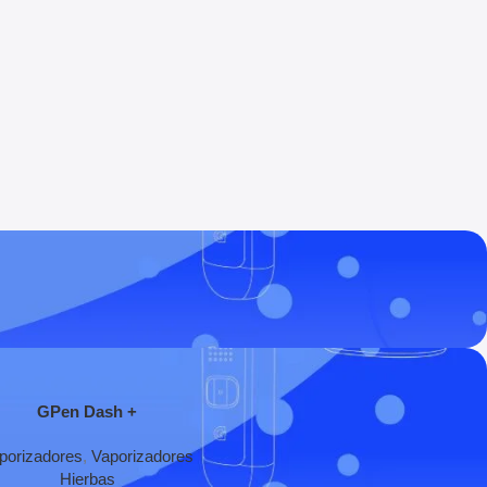
egar Al Carrito
GPen Dash +
porizadores
,
Vaporizadores
Hierbas