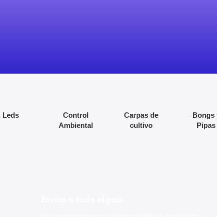
Leds
Control
Carpas de
Bongs 
Ambiental
cultivo
Pipas
PLAGRON
Envíos a todo el país
Encontrá la línea completa
Nos aseguramos de que todo te llegue en perfecto