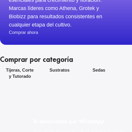
esenciales para crecimiento y floración.
Marcas líderes como Athena, Grotek y
Biobizz para resultados consistentes en
cualquier etapa del cultivo.
Comprar ahora
Comprar por categoría
Tijeras, Corte
Sustratos
Sedas
y Tutorado
ATHENA
Te asesoramos por WhatsApp
Encontrá la línea completa
Si no estás seguro de cuál es el mejor producto