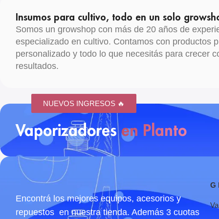
Insumos para cultivo, todo en un solo growsh
Somos un growshop con más de 20 años de experien
especializado en cultivo. Contamos con productos
personalizado y todo lo que necesitás para crecer 
resultados.
NUEVOS INGRESOS 🔥
NUEVOS INGRESOS 🔥
Vaporizadores
en Planto
Agr
G 
Encontrá los mejores equipos, acesorios y
Va
repuestos en nuestra tienda. Además 3 cuotas