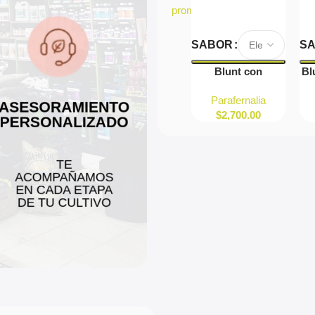
promos
Seleccionar
SABOR
S
Opciones
Blunt con
Bl
Terpenos Lion
Ci
Parafernalia
Rolling Circus
$
2,700.00