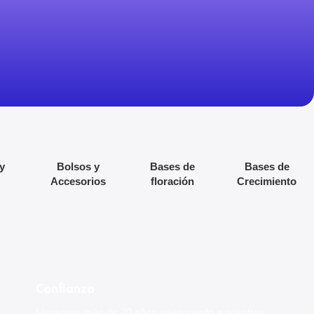
y
Bolsos y
Bases de
Bases de
Accesorios
floración
Crecimiento
GREEN HOUSE
Confianza
FEEDING
Llevamos más de 20 años asesorando a nuestros