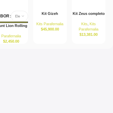
Agregar Al Carrito
Agregar Al Carrito
A
Kit Gizeh
Kit Zeus completo
Seleccionar
ABOR
Opciones
Completo
de sedas, filtros y
Kits Parafernalia
Kits
,
Kits
accesorios para
unt Lion Rolling
$
45,900.00
Parafernalia
armado
rcus Saborizado
$
13,381.00
Parafernalia
$
2,450.00