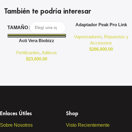
También te podría interesar
Seleccionar Opciones
Agregar Al Carrito
Adaptador Peak Pro Link
TAMAÑO
Puffco
Vaporizadores
,
Repuestos y
Acti Vera Biobizz
Accesorios
$
286,800.00
Fertilizantes
,
Aditivos
$
23,600.00
Enlaces Útiles
Shop
Sobre Nosotros
Visto Recientemente