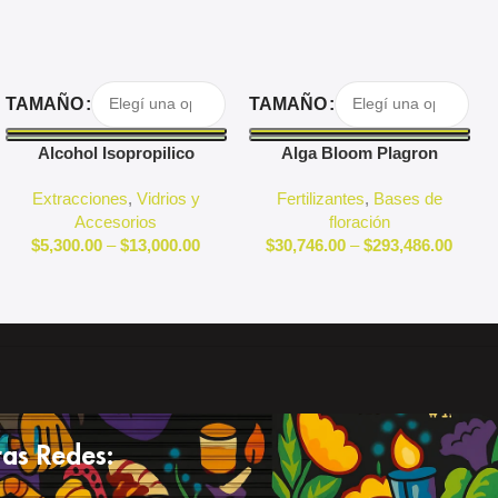
Seleccionar Opciones
Seleccionar Opciones
TAMAÑO
TAMAÑO
Alcohol Isopropilico
Alga Bloom Plagron
Extracciones
,
Vidrios y
Fertilizantes
,
Bases de
Accesorios
floración
$
5,300.00
–
$
13,000.00
$
30,746.00
–
$
293,486.00
as Redes: