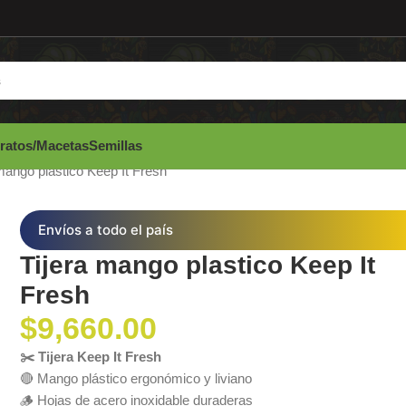
ratos/Macetas
Semillas
mango plastico Keep It Fresh
Envíos a todo el país
Tijera mango plastico Keep It
Fresh
$
9,660.00
✂️ Tijera Keep It Fresh
🔴 Mango plástico ergonómico y liviano
🪵 Hojas de acero inoxidable duraderas