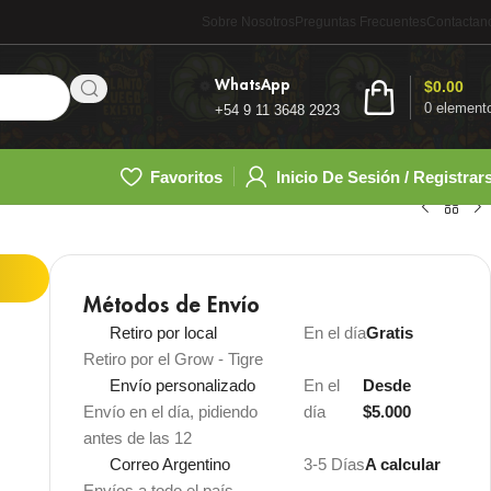
Sobre Nosotros
Preguntas Frecuentes
Contactan
WhatsApp
$
0.00
0
element
+54 9 11 3648 2923
Favoritos
Inicio De Sesión / Registrar
Métodos de Envío
Retiro por local
En el día
Gratis
Retiro por el Grow - Tigre
Envío personalizado
En el
Desde
Envío en el día, pidiendo
día
$5.000
antes de las 12
Correo Argentino
3-5 Días
A calcular
Envíos a todo el país