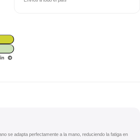
Unbeatable offers
Black Friday
Blowout!
iano se adapta perfectamente a la mano, reduciendo la fatiga en