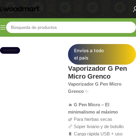
Inicio
Shop
Vaporizadores
Vaporizadores Extracciones
Envíos a todo
VENDIDO
el país
Vaporizador G Pen
Micro Grenco
Vaporizador G Pen Micro
Grenco
✨
🔥
G Pen Micro – El
minimalismo al máximo
🌿 Para hierbas secas
📏 Súper liviano y de bolsillo
🔋 Carga rápida USB + uso