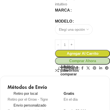
intuitivo
MARCA
MODELO
Agregar Al Carrito
Comprar Ahora
Añadir
Añadir a
Compartir:
para
favoritos
comparar
Métodos de Envío
Retiro por local
Gratis
Retiro por el Grow - Tigre
En el día
Envío personalizado