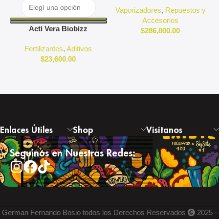
Puffco
Vaporizadores
,
Repuestos y
Accesorios
Acti Vera Biobizz
$
286,800.00
Fertilizantes
,
Aditivos
$
23,600.00
Enlaces Útiles
Shop
Visitanos
Seguinos en Nuestras Redes:
German Fernando Bosio todos los Derechos Reservados
2025 -