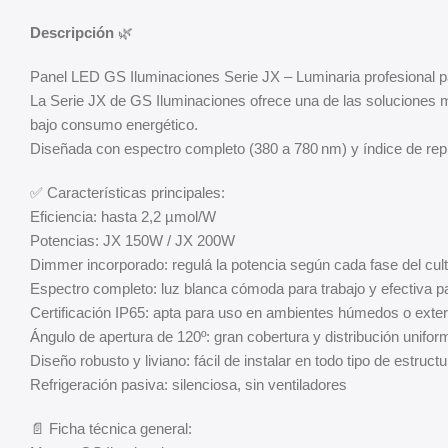
Descripción
🌿
Panel LED GS Iluminaciones Serie JX – Luminaria profesional pa
La Serie JX de GS Iluminaciones ofrece una de las soluciones m
bajo consumo energético.
Diseñada con espectro completo (380 a 780 nm) y índice de repr
✅ Características principales:
Eficiencia: hasta 2,2 µmol/W
Potencias: JX 150W / JX 200W
Dimmer incorporado: regulá la potencia según cada fase del cult
Espectro completo: luz blanca cómoda para trabajo y efectiva pa
Certificación IP65: apta para uso en ambientes húmedos o exter
Ángulo de apertura de 120º: gran cobertura y distribución unifor
Diseño robusto y liviano: fácil de instalar en todo tipo de estruct
Refrigeración pasiva: silenciosa, sin ventiladores
📄 Ficha técnica general: