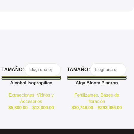
Seleccionar Opciones
Seleccionar Opciones
TAMAÑO
TAMAÑO
Alcohol Isopropilico
Alga Bloom Plagron
Extracciones
,
Vidrios y
Fertilizantes
,
Bases de
Accesorios
floración
$
5,300.00
–
$
13,000.00
$
30,746.00
–
$
293,486.00