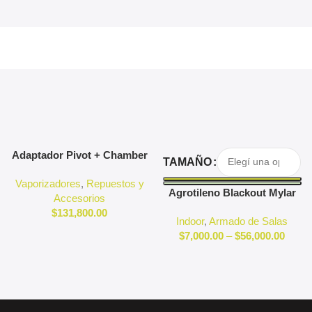
Agregar Al Carrito
Seleccionar Opciones
Adaptador Pivot + Chamber
TAMAÑO
3D Pivot
Vaporizadores
,
Repuestos y
Agrotileno Blackout Mylar
Accesorios
Reflectante Indoor
$
131,800.00
Indoor
,
Armado de Salas
$
7,000.00
–
$
56,000.00