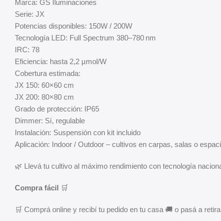
Marca: GS Iluminaciones
Serie: JX
Potencias disponibles: 150W / 200W
Tecnología LED: Full Spectrum 380–780 nm
IRC: 78
Eficiencia: hasta 2,2 µmol/W
Cobertura estimada:
JX 150: 60×60 cm
JX 200: 80×80 cm
Grado de protección: IP65
Dimmer: Sí, regulable
Instalación: Suspensión con kit incluido
Aplicación: Indoor / Outdoor – cultivos en carpas, salas o espa
🌿 Llevá tu cultivo al máximo rendimiento con tecnología naciona
Compra fácil
🛒
🛒 Comprá online y recibí tu pedido en tu casa 🚚 o pasá a retirar