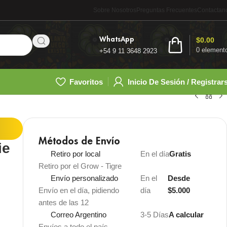
Sobre Nosotros
Preguntas Frecuentes
Contactan
WhatsApp
$
0.00
0
element
+54 9 11 3648 2923
Favoritos
Inicio De Sesión / Registrar
Métodos de Envío
ie
Retiro por local
En el día
Gratis
Retiro por el Grow - Tigre
Envío personalizado
En el
Desde
Envío en el día, pidiendo
día
$5.000
antes de las 12
Correo Argentino
3-5 Días
A calcular
Envíos a todo el país