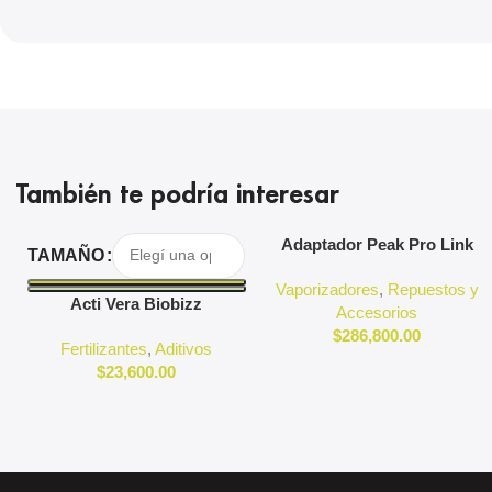
También te podría interesar
Seleccionar Opciones
Agregar Al Carrito
Adaptador Peak Pro Link
TAMAÑO
Puffco
Vaporizadores
,
Repuestos y
Acti Vera Biobizz
Accesorios
$
286,800.00
Fertilizantes
,
Aditivos
$
23,600.00