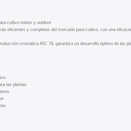
ra cultivo indoor y outdoor
ás eficientes y completas del mercado para cultivo, con una eficaci
oducción cromática IRC 78, garantiza un desarrollo óptimo de las pla
ivo
ra las plantas
iores
me
uras