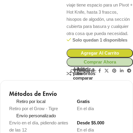
viaje tiene espacio para un Pivot +
Hot Knife, hasta 3 frascos,
hisopos de algodón, una sección
cubierta para basura y cualquier
otra cosa que pueda necesidad.
Solo quedan 1 disponibles
Agregar Al Carrito
Comprar Ahora
Añadir
Añadir a
Compartir:
para
favoritos
comparar
Métodos de Envío
Retiro por local
Gratis
Retiro por el Grow - Tigre
En el día
Envío personalizado
Envío en el día, pidiendo antes
Desde $5.000
de las 12
En el día