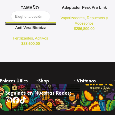
Adaptador Peak Pro Link
A
TAMAÑO
Puffco
Vaporizadores
,
Repuestos y
Accesorios
Acti Vera Biobizz
$
286,800.00
Fertilizantes
,
Aditivos
$
23,600.00
Enlaces Útiles
Shop
Visitanos
Seguinos en Nuestras Redes: