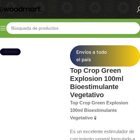
Inicio
Shop
Fertilizantes
Bases de Crecimiento
Envíos a todo
VENDIDO
el país
Top Crop Green
Explosion 100ml
Bioestimulante
Vegetativo
Top Crop Green Explosion
100ml Bioestimulante
Vegetativo
🧪
Es un excelente estimulador de
crecimiento vegetal formulado a