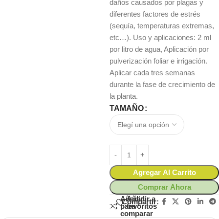
daños causados por plagas y
diferentes factores de estrés
(sequía, temperaturas extremas,
etc…). Uso y aplicaciones: 2 ml
por litro de agua, Aplicación por
pulverización foliar e irrigación.
Aplicar cada tres semanas
durante la fase de crecimiento de
la planta.
TAMAÑO
Agregar Al Carrito
Comprar Ahora
Añadir
Añadir a
Compartir:
para
favoritos
comparar