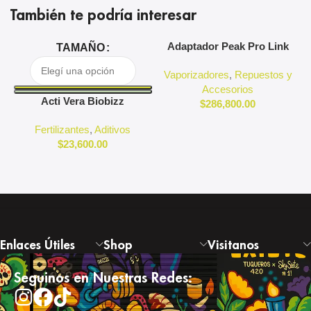
También te podría interesar
Adaptador Peak Pro Link
A
TAMAÑO
Puffco
Vaporizadores
,
Repuestos y
Accesorios
Acti Vera Biobizz
$
286,800.00
Fertilizantes
,
Aditivos
$
23,600.00
Enlaces Útiles
Shop
Visitanos
Seguinos en Nuestras Redes: