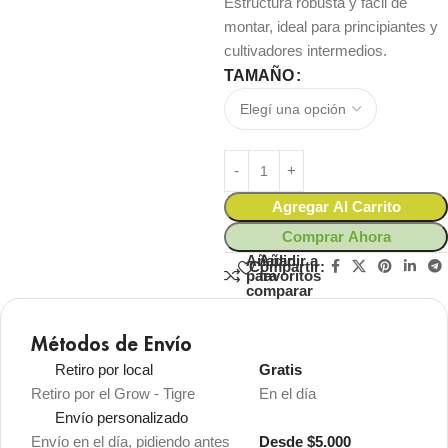
Estructura robusta y fácil de
montar, ideal para principiantes y
cultivadores intermedios.
TAMAÑO
Agregar Al Carrito
Comprar Ahora
Añadir
Añadir a
Compartir:
para
favoritos
comparar
Métodos de Envío
Retiro por local
Gratis
Retiro por el Grow - Tigre
En el día
Envío personalizado
Envío en el día, pidiendo antes
Desde $5.000