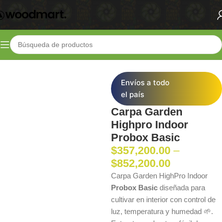
Inicio
Shop
Indoor
Carpas de cultivo
Envíos a todo
el país
Carpa Garden
Highpro Indoor
Probox Basic
$
357,200.00
–
$
852,200.00
Carpa Garden HighPro Indoor
Probox Basic
diseñada para
cultivar en interior con control de
luz, temperatura y humedad 🌱.