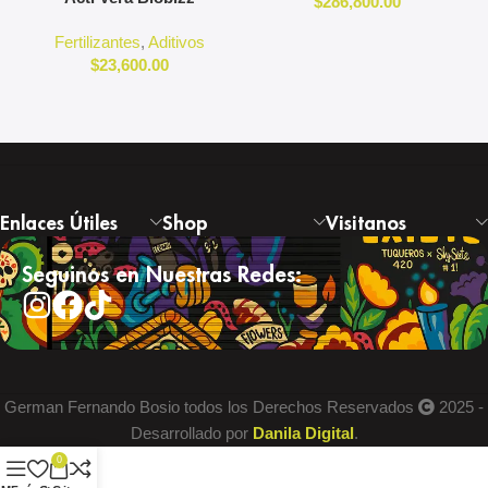
$
286,800.00
Fertilizantes
,
Aditivos
$
23,600.00
Enlaces Útiles
Shop
Visitanos
Seguinos en Nuestras Redes:
German Fernando Bosio todos los Derechos Reservados
2025 -
Desarrollado por
Danila Digital
.
0