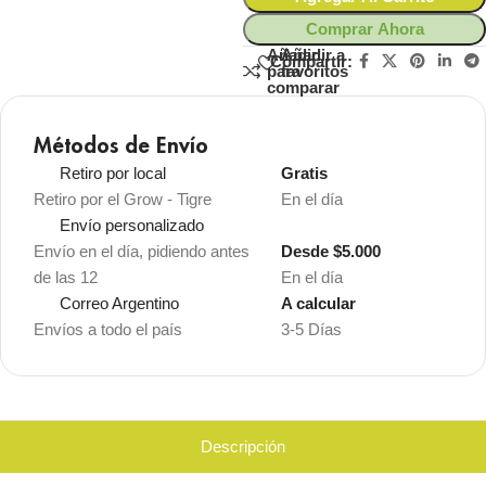
Comprar Ahora
Añadir
Añadir a
Compartir:
para
favoritos
comparar
Métodos de Envío
Retiro por local
Gratis
Retiro por el Grow - Tigre
En el día
Envío personalizado
Envío en el día, pidiendo antes
Desde $5.000
de las 12
En el día
Correo Argentino
A calcular
Envíos a todo el país
3-5 Días
Descripción