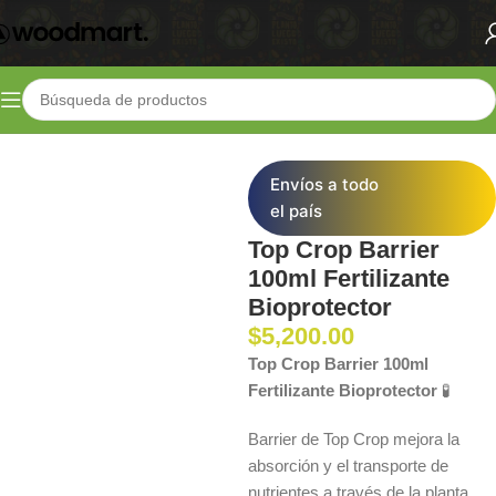
Inicio
Shop
Fertilizantes
Control de Plagas
Envíos a todo
el país
Top Crop Barrier
100ml Fertilizante
Bioprotector
$
5,200.00
Top Crop Barrier 100ml
Fertilizante Bioprotector
🧪
Barrier de Top Crop mejora la
absorción y el transporte de
nutrientes a través de la planta.