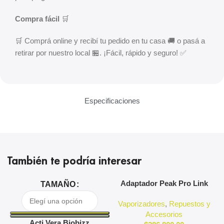
Compra fácil
🛒
🛒 Comprá online y recibí tu pedido en tu casa 🚚 o pasá a
retirar por nuestro local 🏪. ¡Fácil, rápido y seguro! ✅
Especificaciones
También te podría interesar
Adaptador Peak Pro Link
A
TAMAÑO
Puffco
Vaporizadores
,
Repuestos y
Accesorios
Acti Vera Biobizz