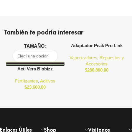
También te podría interesar
Adaptador Peak Pro Link
A
TAMAÑO
Puffco
Vaporizadores
,
Repuestos y
Accesorios
Acti Vera Biobizz
$
286,800.00
Fertilizantes
,
Aditivos
$
23,600.00
Enlaces Útiles
Shop
Visitanos