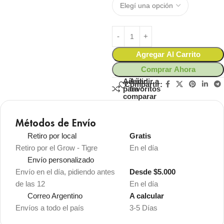
Agregar Al Carrito
Comprar Ahora
Añadir
Añadir a
Compartir:
para
favoritos
comparar
Métodos de Envío
Retiro por local
Gratis
Retiro por el Grow - Tigre
En el día
Envío personalizado
Envío en el día, pidiendo antes
Desde $5.000
de las 12
En el día
Correo Argentino
A calcular
Envíos a todo el país
3-5 Días