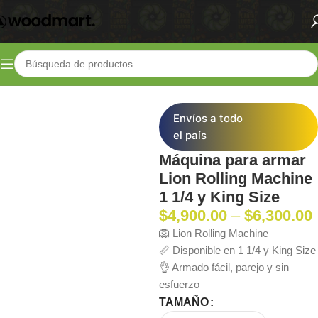
Inicio
Shop
Parafernalia
Armadores
Envíos a todo
el país
Máquina para armar
Lion Rolling Machine
1 1/4 y King Size
$
4,900.00
–
$
6,300.00
🦁 Lion Rolling Machine
📏 Disponible en 1 1/4 y King Size
👌 Armado fácil, parejo y sin
esfuerzo
TAMAÑO