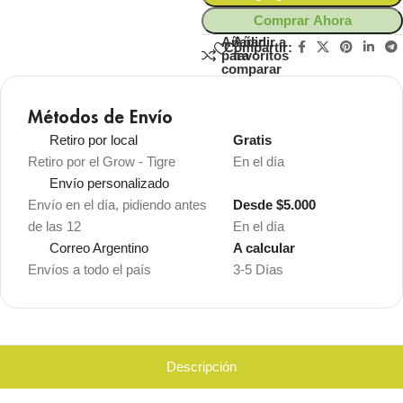
Comprar Ahora
Añadir
Añadir a
Compartir:
para
favoritos
comparar
Métodos de Envío
Retiro por local
Gratis
Retiro por el Grow - Tigre
En el día
Envío personalizado
Envío en el día, pidiendo antes
Desde $5.000
de las 12
En el día
Correo Argentino
A calcular
Envíos a todo el país
3-5 Días
Descripción