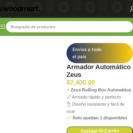
Inicio
Shop
Parafernalia
Armadores
Envíos a todo
el país
Armador Automático
Zeus
$
7,400.00
⚡
Zeus Rolling Box Automática
📏 Armado rápido y perfecto
👌 Diseño resistente y fácil de
usar
Solo quedan 1 disponibles
Agregar Al Carrito