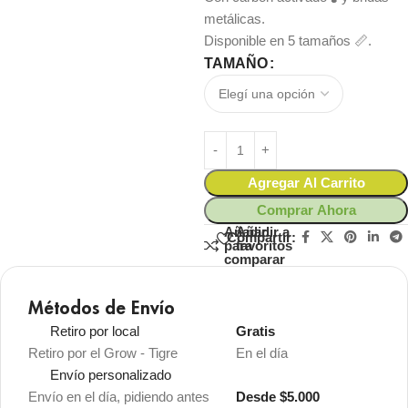
metálicas.
Disponible en 5 tamaños 📏.
TAMAÑO
Agregar Al Carrito
Comprar Ahora
Añadir
Añadir a
Compartir:
para
favoritos
comparar
Métodos de Envío
Retiro por local
Gratis
Retiro por el Grow - Tigre
En el día
Envío personalizado
Envío en el día, pidiendo antes
Desde $5.000