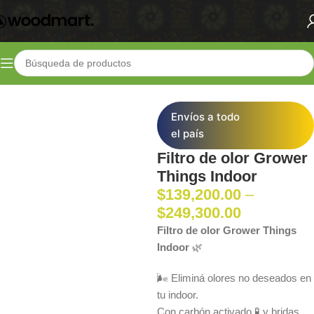
Inicio
Shop
Indoor
Extracción y ventilación
Envíos a todo
el país
Filtro de olor Grower
Things Indoor
$
139,200.00
–
$
249,300.00
Filtro de olor Grower Things
Indoor
🌿
🌬️ Eliminá olores no deseados en
tu indoor.
Con carbón activado 🧪 y bridas