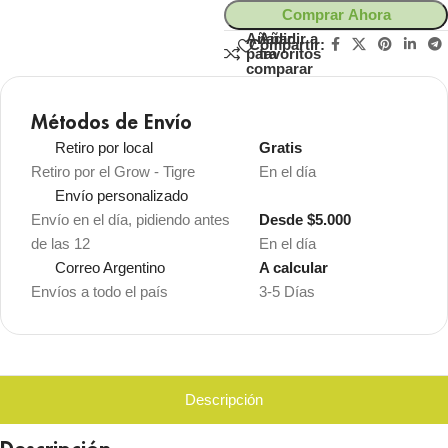
Comprar Ahora
Añadir
Añadir a
Compartir:
para
favoritos
comparar
Métodos de Envío
Retiro por local
Gratis
Retiro por el Grow - Tigre
En el día
Envío personalizado
Envío en el día, pidiendo antes
Desde $5.000
de las 12
En el día
Correo Argentino
A calcular
Envíos a todo el país
3-5 Días
Descripción