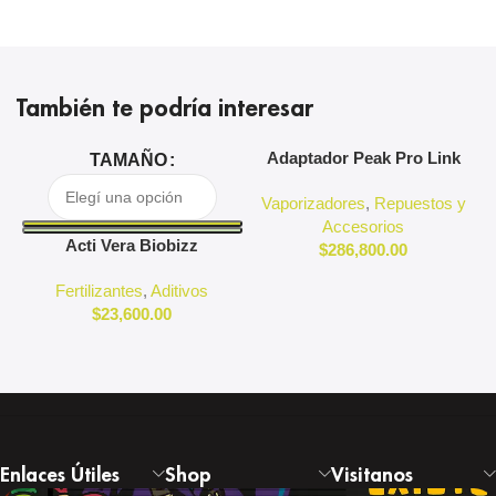
También te podría interesar
Adaptador Peak Pro Link
A
TAMAÑO
Puffco
Vaporizadores
,
Repuestos y
Accesorios
Acti Vera Biobizz
$
286,800.00
Fertilizantes
,
Aditivos
$
23,600.00
Enlaces Útiles
Shop
Visitanos