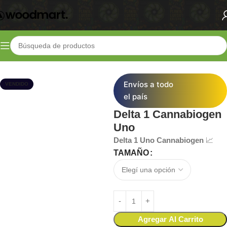
Inicio
Shop
Fertilizantes
Radiculares
Envíos a todo
VENDIDO
el país
Delta 1 Cannabiogen
Uno
Delta 1 Uno Cannabiogen
📈
TAMAÑO
Agregar Al Carrito