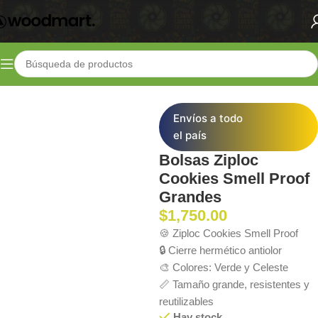
Inicio
Shop
Cosecha
Almacenado y transporte
Envíos a todo
el país
Bolsas Ziploc
Cookies Smell Proof
Grandes
$
1,750.00
🍪 Ziploc Cookies Smell Proof
🔒 Cierre hermético antiolor
🎨 Colores: Verde y Celeste
📏 Tamaño grande, resistentes y
reutilizables
Hay stock