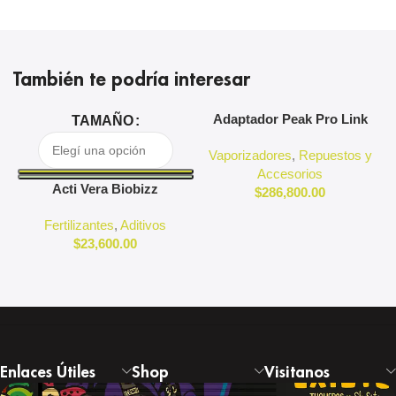
También te podría interesar
Adaptador Peak Pro Link
A
TAMAÑO
Puffco
Vaporizadores
,
Repuestos y
Accesorios
Acti Vera Biobizz
$
286,800.00
Fertilizantes
,
Aditivos
$
23,600.00
Enlaces Útiles
Shop
Visitanos