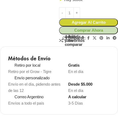
Agregar Al Carrito
Comprar Ahora
Añadir
Añadir a
Compartir:
para
favoritos
comparar
Métodos de Envío
Retiro por local
Gratis
Retiro por el Grow - Tigre
En el día
Envío personalizado
Envío en el día, pidiendo antes
Desde $5.000
de las 12
En el día
Correo Argentino
A calcular
Envíos a todo el país
3-5 Días