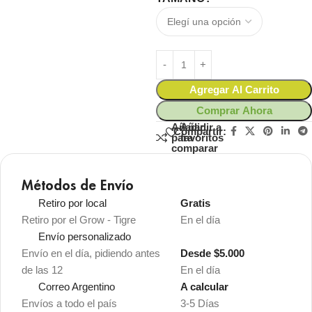
Agregar Al Carrito
Comprar Ahora
Añadir
Añadir a
Compartir:
para
favoritos
comparar
Métodos de Envío
Retiro por local
Gratis
Retiro por el Grow - Tigre
En el día
Envío personalizado
Envío en el día, pidiendo antes
Desde $5.000
de las 12
En el día
Correo Argentino
A calcular
Envíos a todo el país
3-5 Días