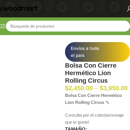
Inicio
Shop
Cosecha
Almacenado y transporte
Envíos a todo
el país
Bolsa Con Cierre
Hermético Lion
Rolling Circus
$
2,450.00
–
$
3,950.00
Bolsa Con Cierre Hermético
Lion Rolling Circus
🔧
Consulta por el color/personaje
que te guste!
TAMAÑO