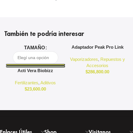
También te podría interesar
Adaptador Peak Pro Link
A
TAMAÑO
Puffco
Vaporizadores
,
Repuestos y
Accesorios
Acti Vera Biobizz
$
286,800.00
Fertilizantes
,
Aditivos
$
23,600.00
Enlaces Útiles
Shop
Visitanos