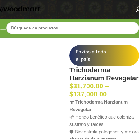
Inicio
Shop
Fertilizantes
Control de Plagas
Envíos a todo
el país
Trichoderma
Harzianum Revegetar
$
31,700.00
–
$
137,000.00
🍄
Trichoderma Harzianum
Revegetar
🌱 Hongo benéfico que coloniza
sustrato y raíces
🛡️ Biocontrola patógenos y mejora