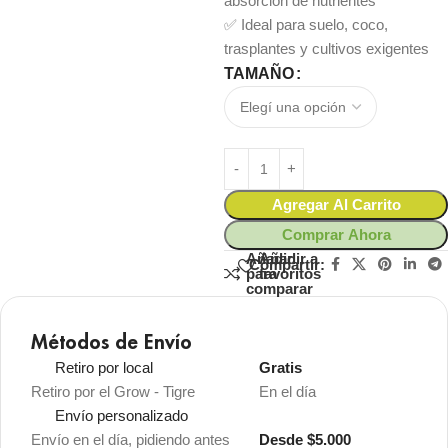
absorción de nutrientes
✅ Ideal para suelo, coco,
trasplantes y cultivos exigentes
TAMAÑO
Agregar Al Carrito
Comprar Ahora
Añadir
Añadir a
Compartir:
para
favoritos
comparar
Métodos de Envío
Retiro por local
Gratis
Retiro por el Grow - Tigre
En el día
Envío personalizado
Envío en el día, pidiendo antes
Desde $5.000