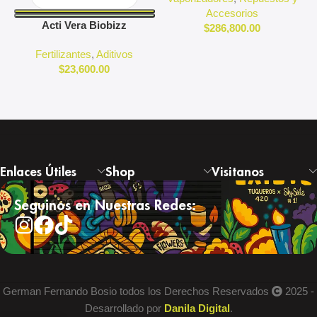
Accesorios
Acti Vera Biobizz
$
286,800.00
Fertilizantes
,
Aditivos
$
23,600.00
Enlaces Útiles
Shop
Visitanos
Seguinos en Nuestras Redes:
German Fernando Bosio todos los Derechos Reservados
2025 -
Desarrollado por
Danila Digital
.