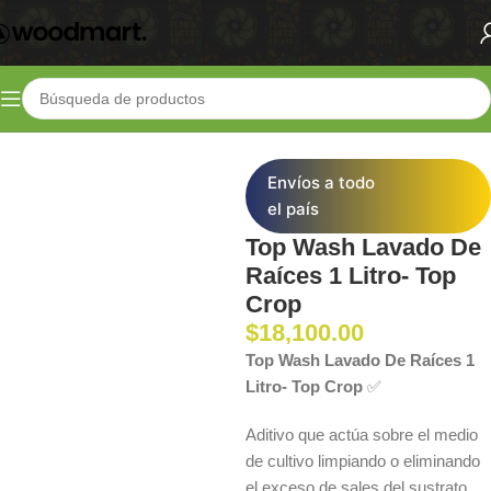
Inicio
Shop
Fertilizantes
Aditivos
Envíos a todo
el país
Top Wash Lavado De
Raíces 1 Litro- Top
Crop
$
18,100.00
Top Wash Lavado De Raíces 1
Litro- Top Crop
✅
Aditivo que actúa sobre el medio
de cultivo limpiando o eliminando
el exceso de sales del sustrato.