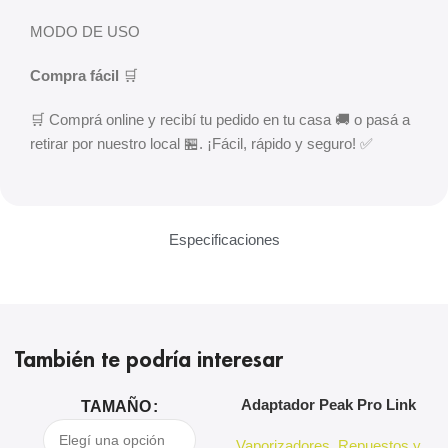
MODO DE USO
Compra fácil
🛒
🛒 Comprá online y recibí tu pedido en tu casa 🚚 o pasá a
retirar por nuestro local 🏪. ¡Fácil, rápido y seguro! ✅
Especificaciones
También te podría interesar
Adaptador Peak Pro Link
A
TAMAÑO
Puffco
Vaporizadores
,
Repuestos y