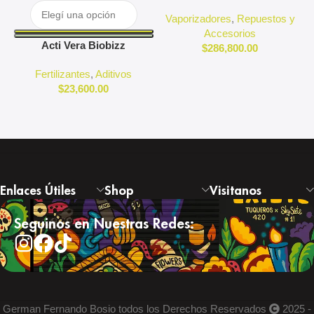
Puffco
Vaporizadores
,
Repuestos y
Accesorios
Acti Vera Biobizz
$
286,800.00
Fertilizantes
,
Aditivos
$
23,600.00
Enlaces Útiles
Shop
Visitanos
Seguinos en Nuestras Redes:
German Fernando Bosio todos los Derechos Reservados
2025 -