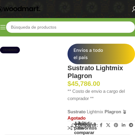
Inicio
Shop
Sustratos/Macetas
Sustratos
Envíos a todo
VENDIDO
el país
Sustrato Lightmix
Plagron
$
45,786.00
** Costo de envio a cargo del
comprador **
Sustrato
Lightmix
Plagron
🪴
Agotado
Añadir
Añadir a
Compartir:
para
favoritos
comparar