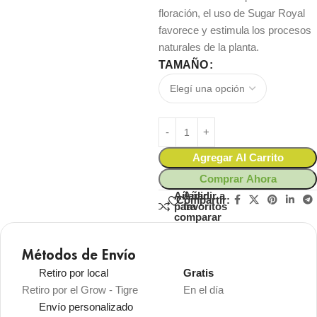
floración, el uso de Sugar Royal
favorece y estimula los procesos
naturales de la planta.
TAMAÑO
Agregar Al Carrito
Comprar Ahora
Añadir
Añadir a
Compartir:
para
favoritos
comparar
Métodos de Envío
Retiro por local
Gratis
Retiro por el Grow - Tigre
En el día
Envío personalizado