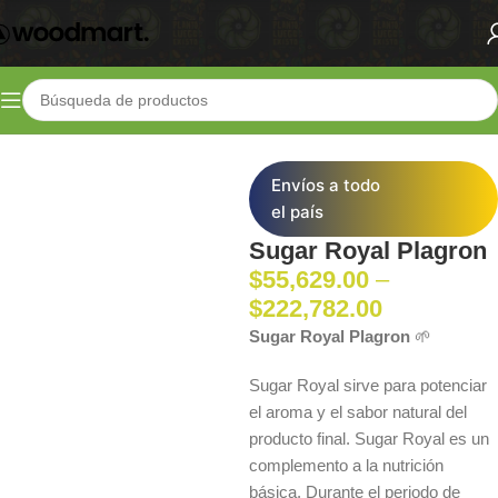
Inicio
Shop
Fertilizantes
Aditivos
Envíos a todo
el país
Sugar Royal Plagron
$
55,629.00
–
$
222,782.00
Sugar Royal Plagron
🌱
Sugar Royal sirve para potenciar
el aroma y el sabor natural del
producto final. Sugar Royal es un
complemento a la nutrición
básica. Durante el periodo de