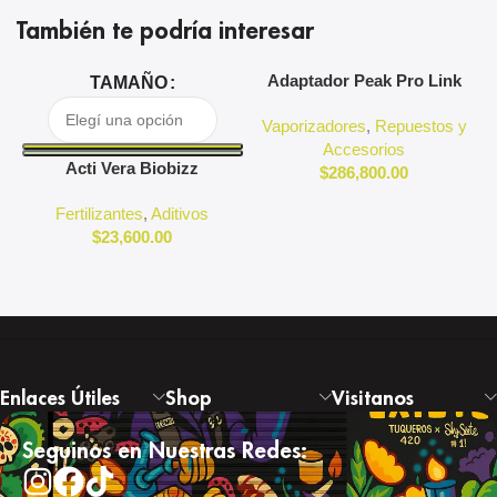
También te podría interesar
Adaptador Peak Pro Link
A
TAMAÑO
Puffco
Vaporizadores
,
Repuestos y
Accesorios
Acti Vera Biobizz
$
286,800.00
Fertilizantes
,
Aditivos
$
23,600.00
Enlaces Útiles
Shop
Visitanos
Seguinos en Nuestras Redes: