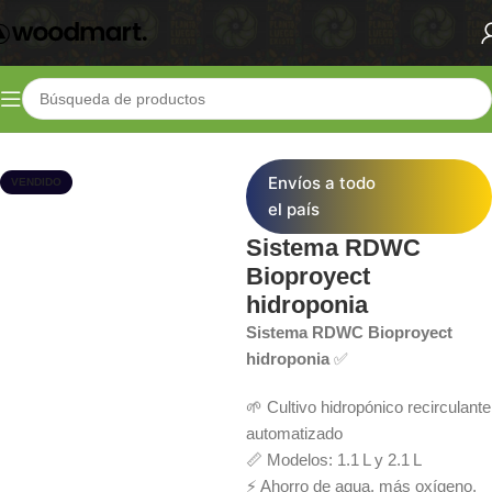
Inicio
Shop
Envíos a todo
VENDIDO
el país
Sistema RDWC
Bioproyect
hidroponia
Sistema RDWC Bioproyect
hidroponia
✅
🌱 Cultivo hidropónico recirculante
automatizado
📏 Modelos: 1.1 L y 2.1 L
⚡ Ahorro de agua, más oxígeno,