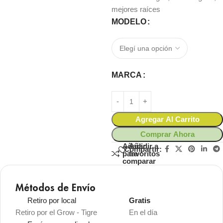
mejores raíces
MODELO
MARCA
Agregar Al Carrito
Comprar Ahora
Añadir
Añadir a
Compartir:
para
favoritos
comparar
Métodos de Envío
Retiro por local
Gratis
Retiro por el Grow - Tigre
En el día