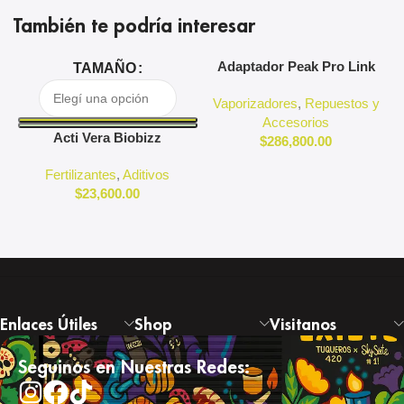
También te podría interesar
Adaptador Peak Pro Link
A
TAMAÑO
Puffco
Vaporizadores
,
Repuestos y
Accesorios
Acti Vera Biobizz
$
286,800.00
Fertilizantes
,
Aditivos
$
23,600.00
Enlaces Útiles
Shop
Visitanos
Seguinos en Nuestras Redes: