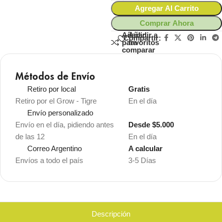
Agregar Al Carrito
Comprar Ahora
Añadir
Añadir a
Compartir:
para
favoritos
comparar
Métodos de Envío
Retiro por local
Gratis
Retiro por el Grow - Tigre
En el día
Envío personalizado
Envío en el día, pidiendo antes
Desde $5.000
de las 12
En el día
Correo Argentino
A calcular
Envíos a todo el país
3-5 Días
Descripción