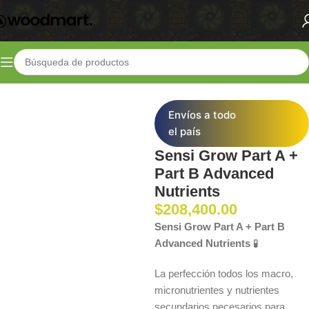
Inicio
Shop
Fertilizantes
Bases de Crecimiento
Envíos a todo
el país
Sensi Grow Part A +
Part B Advanced
Nutrients
$
208,400.00
Sensi Grow Part A + Part B
Advanced Nutrients
🧪
La perfección todos los macro,
micronutrientes y nutrientes
secundarios necesarios para