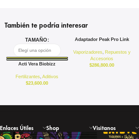
También te podría interesar
Adaptador Peak Pro Link
A
TAMAÑO
Puffco
Vaporizadores
,
Repuestos y
Accesorios
Acti Vera Biobizz
$
286,800.00
Fertilizantes
,
Aditivos
$
23,600.00
Enlaces Útiles
Shop
Visitanos