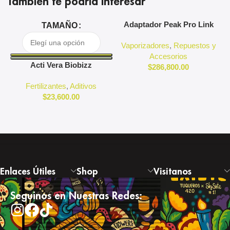
También te podría interesar
Adaptador Peak Pro Link
A
TAMAÑO
Puffco
Vaporizadores
,
Repuestos y
Accesorios
Acti Vera Biobizz
$
286,800.00
Fertilizantes
,
Aditivos
$
23,600.00
Enlaces Útiles
Shop
Visitanos
Seguinos en Nuestras Redes: