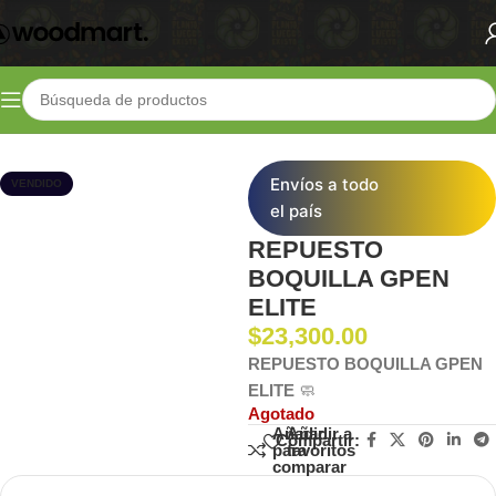
Inicio
Shop
Vaporizadores
Repuestos y Accesorios
Envíos a todo
VENDIDO
el país
REPUESTO
BOQUILLA GPEN
ELITE
$
23,300.00
REPUESTO BOQUILLA GPEN
ELITE
🧼
Agotado
Añadir
Añadir a
Compartir:
para
favoritos
comparar