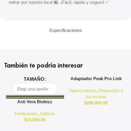
retirar por nuestro local 🏪. ¡Fácil, rápido y seguro! ✅
Especificaciones
También te podría interesar
Adaptador Peak Pro Link
A
TAMAÑO
Puffco
Vaporizadores
,
Repuestos y
Accesorios
Acti Vera Biobizz
$
286,800.00
Fertilizantes
,
Aditivos
$
23,600.00