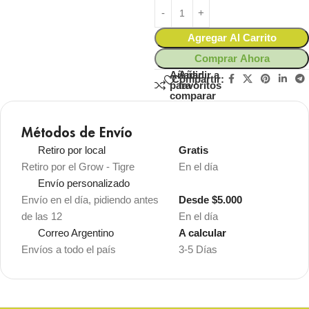
Agregar Al Carrito
Comprar Ahora
Añadir
Añadir a
Compartir:
para
favoritos
comparar
Métodos de Envío
Retiro por local
Gratis
Retiro por el Grow - Tigre
En el día
Envío personalizado
Envío en el día, pidiendo antes
Desde $5.000
de las 12
En el día
Correo Argentino
A calcular
Envíos a todo el país
3-5 Días