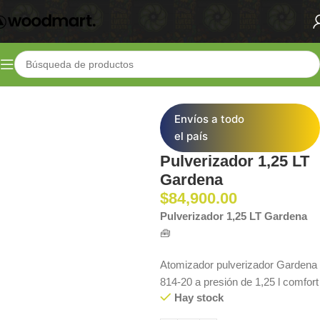
Inicio
Shop
Herramientas de Cultivo
Riego y pulverizadores
Envíos a todo
el país
Pulverizador 1,25 LT
Gardena
$
84,900.00
Pulverizador 1,25 LT Gardena
🧰
Atomizador pulverizador Gardena
814-20 a presión de 1,25 l comfort
Hay stock