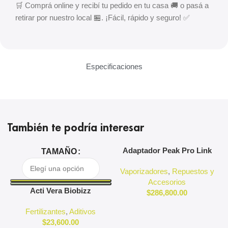
🛒 Comprá online y recibí tu pedido en tu casa 🚚 o pasá a
retirar por nuestro local 🏪. ¡Fácil, rápido y seguro! ✅
Especificaciones
También te podría interesar
Adaptador Peak Pro Link
A
TAMAÑO
Puffco
Vaporizadores
,
Repuestos y
Accesorios
Acti Vera Biobizz
$
286,800.00
Fertilizantes
,
Aditivos
$
23,600.00