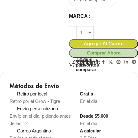
MARCA
Agregar Al Carrito
Comprar Ahora
Añadir
Añadir a
Compartir:
para
favoritos
comparar
Métodos de Envío
Retiro por local
Gratis
Retiro por el Grow - Tigre
En el día
Envío personalizado
Envío en el día, pidiendo antes
Desde $5.000
de las 12
En el día
Correo Argentino
A calcular