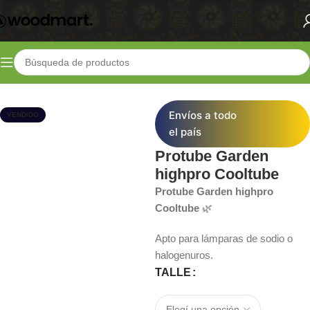
Inicio
Shop
Iluminación
Halogenados
Envíos a todo
VENDIDO
el país
Protube Garden
highpro Cooltube
Protube Garden highpro
Cooltube
🌿
Apto para lámparas de sodio o
halogenuros.
TALLE