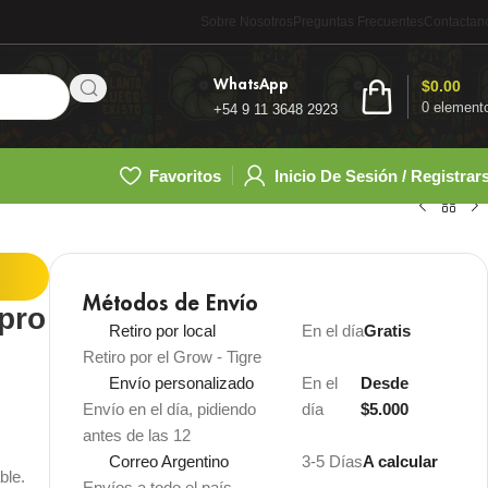
Sobre Nosotros
Preguntas Frecuentes
Contactan
WhatsApp
$
0.00
0
element
+54 9 11 3648 2923
Favoritos
Inicio De Sesión / Registrar
Métodos de Envío
pro
Retiro por local
En el día
Gratis
Retiro por el Grow - Tigre
Envío personalizado
En el
Desde
Envío en el día, pidiendo
día
$5.000
antes de las 12
Correo Argentino
3-5 Días
A calcular
ble.
Envíos a todo el país