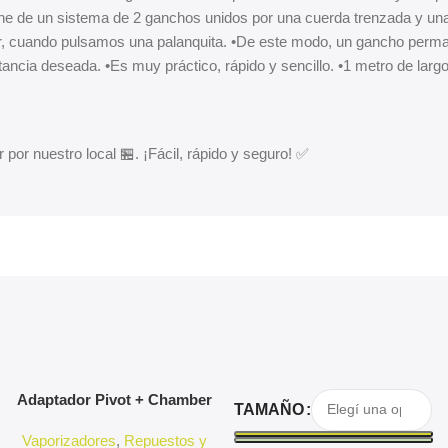
e de un sistema de 2 ganchos unidos por una cuerda trenzada y una 
r, cuando pulsamos una palanquita. •De este modo, un gancho permane
distancia deseada. •Es muy práctico, rápido y sencillo. •1 metro de la
 por nuestro local 🏪. ¡Fácil, rápido y seguro! ✅
Agregar Al Carrito
Seleccionar Opciones
Adaptador Pivot + Chamber
TAMAÑO
3D Pivot
Vaporizadores
,
Repuestos y