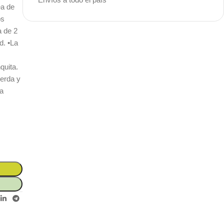
ea de
os
a de 2
Unbeatable offers
d. •La
Black Friday
quita.
Blowout!
uerda y
la