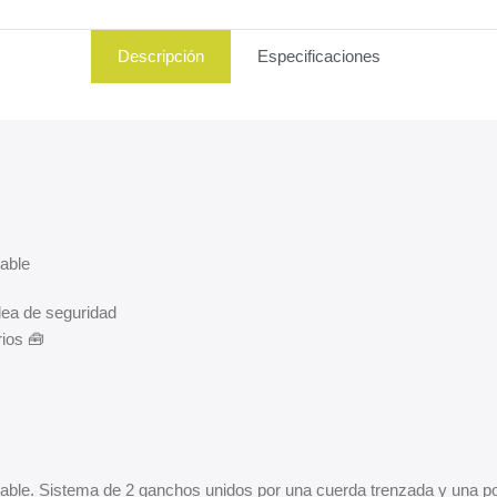
Descripción
Especificaciones
lable
lea de seguridad
rios 🧰
ble. Sistema de 2 ganchos unidos por una cuerda trenzada y una polea