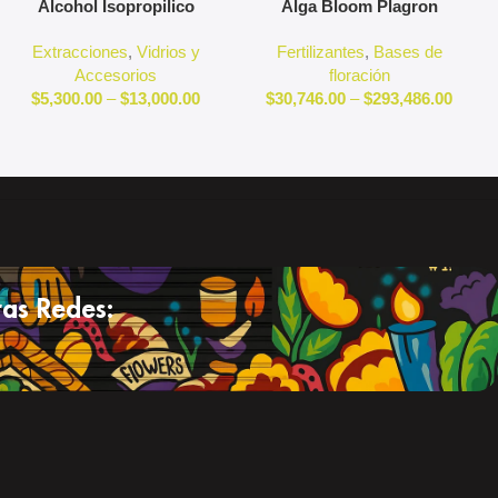
Alcohol Isopropilico
Alga Bloom Plagron
Extracciones
,
Vidrios y
Fertilizantes
,
Bases de
Accesorios
floración
$
5,300.00
–
$
13,000.00
$
30,746.00
–
$
293,486.00
as Redes: