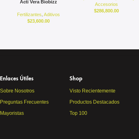
Acti Vera Biobizz
Accesorios
$
286,800.00
Fertilizantes
,
Aditivos
$
23,600.00
Enlaces Útiles
Shop
Sobre Nosotros
Visto Recientemente
Preguntas Frecuentes
Productos Destacados
Mayoristas
Top 100