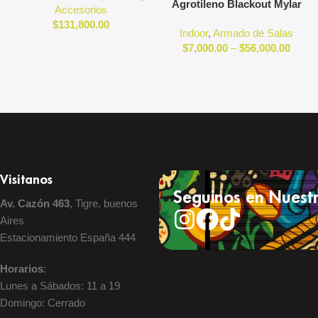
Agrotileno Blackout Mylar
Accesorios
Reflectante Indoor
$
131,800.00
Indoor
,
Armado de Salas
$
7,000.00
–
$
56,000.00
Visitanos
Seguinos en Nuestr
Av. Cazón 463
, Tigre, buenos
Aires
Estacionamiento España 444
Horarios
:
Lunes a Sábados: 11 a 19
Domingo: Cerrado