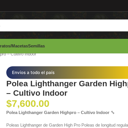
ratos/Macetas
Semillas
ro – Cultivo Indoor
Envíos a todo el país
Polea Lighthanger Garden High
– Cultivo Indoor
$
7,600.00
Polea Lighthanger Garden Highpro – Cultivo Indoor
🔧
Poleas Lighthanger de Garden High Pro Poleas de longitud regula