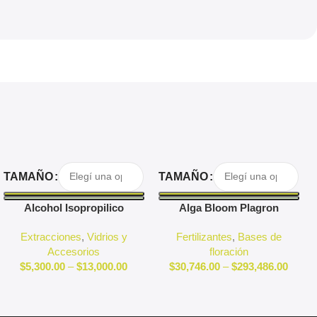
Seleccionar Opciones
Seleccionar Opciones
TAMAÑO
TAMAÑO
Alcohol Isopropilico
Alga Bloom Plagron
Extracciones
,
Vidrios y
Fertilizantes
,
Bases de
Accesorios
floración
$
5,300.00
–
$
13,000.00
$
30,746.00
–
$
293,486.00