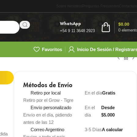
Sobre Nosotros
Preguntas Frecuentes
Contactan
WhatsApp
$
0.00
0
element
+54 9 11 3648 2923
Favoritos
Inicio De Sesión / Registrar
Métodos de Envío
Retiro por local
En el día
Gratis
Retiro por el Grow - Tigre
Envío personalizado
En el
Desde
Envío en el día, pidiendo
día
$5.000
antes de las 12
Correo Argentino
3-5 Días
A calcular
dida
Envíos a todo el país