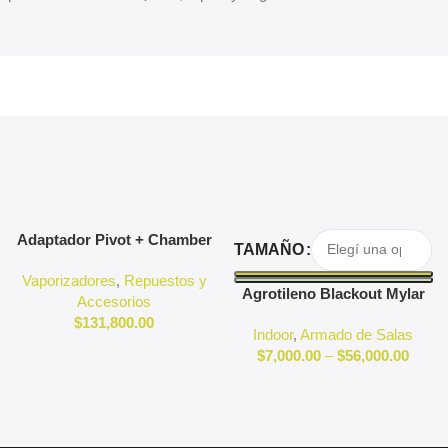
Agregar Al Carrito
Seleccionar Opciones
Adaptador Pivot + Chamber
TAMAÑO
3D Pivot
Vaporizadores
,
Repuestos y
Agrotileno Blackout Mylar
Accesorios
Reflectante Indoor
$
131,800.00
Indoor
,
Armado de Salas
$
7,000.00
–
$
56,000.00