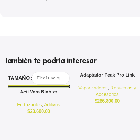
También te podría interesar
Seleccionar Opciones
Agregar Al Carrito
Adaptador Peak Pro Link
TAMAÑO
Puffco
Vaporizadores
,
Repuestos y
Acti Vera Biobizz
Accesorios
$
286,800.00
Fertilizantes
,
Aditivos
$
23,600.00