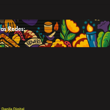
as Redes:
r
Danila Digital
.