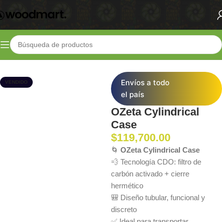
Inicio
Shop
Lifestyle
Bolsos y Accesorios
Envíos a todo
VENDIDO
el país
OZeta Cylindrical
Case
$
119,700.00
🌀
OZeta Cylindrical Case
💨 Tecnología CDO: filtro de
carbón activado + cierre
hermético
🎒 Diseño tubular, funcional y
discreto
✅ Ideal para transportar