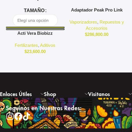
Adaptador Peak Pro Link
A
TAMAÑO
Puffco
Vaporizadores
,
Repuestos y
Accesorios
Acti Vera Biobizz
$
286,800.00
Fertilizantes
,
Aditivos
$
23,600.00
Enlaces Útiles
Shop
Visitanos
Seguinos en Nuestras Redes: