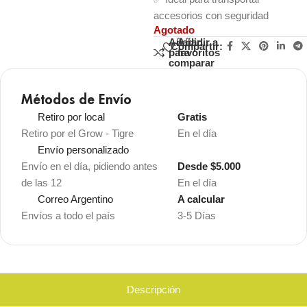
accesorios con seguridad
Agotado
Añadir
Añadir a
Compartir:
para
favoritos
comparar
Métodos de Envío
Retiro por local
Gratis
Retiro por el Grow - Tigre
En el día
Envío personalizado
Envío en el día, pidiendo antes
Desde $5.000
de las 12
En el día
Correo Argentino
A calcular
Envíos a todo el país
3-5 Días
Descripción