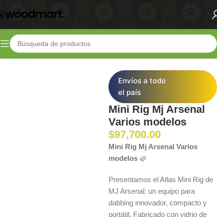
360 vista del producto
Inicio
Shop
Parafernalia
Bongs y Pipas
Envíos a todo
el país
Mini Rig Mj Arsenal
Varios modelos
$
97,700.00
Mini Rig Mj Arsenal Varios
modelos
🌿
Presentamos el Atlas Mini Rig de
MJ Arsenal: un equipo para
dabbing innovador, compacto y
portátil. Fabricado con vidrio de