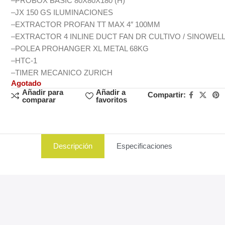
–
PROBOX BASIC 80X80X180 (H)
–
JX 150 GS ILUMINACIONES
–
EXTRACTOR PROFAN TT MAX 4″ 100MM
–
EXTRACTOR 4 INLINE DUCT FAN DR CULTIVO / SINOWEL
–
POLEA PROHANGER XL METAL 68KG
–
HTC-1
–
TIMER MECANICO ZURICH
Agotado
Añadir para
Añadir a
Compartir:
comparar
favoritos
Descripción
Especificaciones