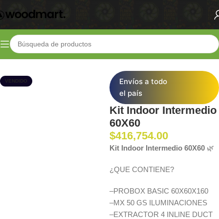
Inicio
Shop
Kits
Kits Indoor
Envíos a todo
VENDIDO
el país
Kit Indoor Intermedio
60X60
$
416,754.00
Kit Indoor Intermedio 60X60
🌿
¿QUE CONTIENE?
–
PROBOX BASIC 60X60X160
–
MX 50 GS ILUMINACIONES
–
EXTRACTOR 4 INLINE DUCT