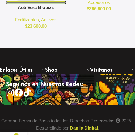
Accesorios
Acti Vera Biobizz
$
286,800.00
Fertilizantes
,
Aditivos
$
23,600.00
Enlaces Útiles
Shop
Visitanos
Seguinos en Nuestras Redes:
German Fernando Bosio todos los Derechos Reservados
2025 -
Desarrollado por
Danila Digital
.