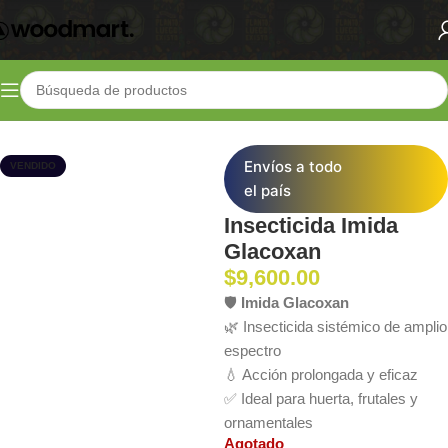
Inicio
Shop
Fertilizantes
Control de Plagas
Envíos a todo
VENDIDO
el país
Insecticida Imida
Glacoxan
$
9,600.00
🛡️
Imida Glacoxan
🌿 Insecticida sistémico de amplio
espectro
💧 Acción prolongada y eficaz
✅ Ideal para huerta, frutales y
ornamentales
Agotado