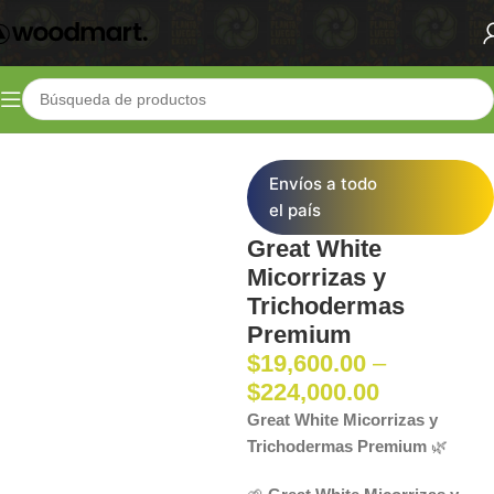
Inicio
Shop
Fertilizantes
Radiculares
Envíos a todo
el país
Great White
Micorrizas y
Trichodermas
Premium
$
19,600.00
–
$
224,000.00
Great White Micorrizas y
Trichodermas Premium
🌿