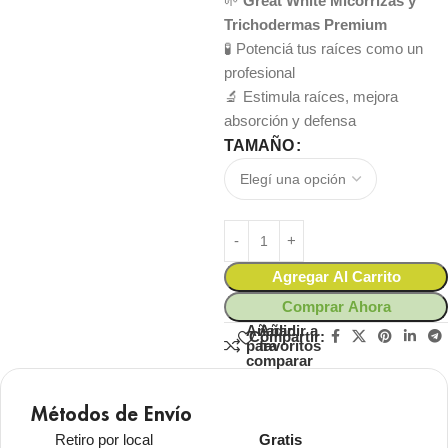
🌱
Great White Micorrizas y
Trichodermas Premium
🧪 Potenciá tus raíces como un
profesional
🔬 Estimula raíces, mejora
absorción y defensa
TAMAÑO
Agregar Al Carrito
Comprar Ahora
Añadir
Añadir a
Compartir:
para
favoritos
comparar
Métodos de Envío
Retiro por local
Gratis