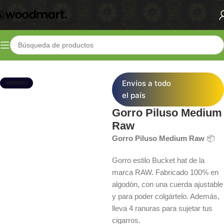
Inicio
Shop
Lifestyle
Indumentaria
Envíos a todo
VENDIDO
el país
Gorro Piluso Medium
Raw
Gorro Piluso Medium Raw
📦
Gorro estilo Bucket hat de la
marca RAW. Fabricado 100% en
algodón, con una cuerda ajustable
y para poder colgártelo. Además,
lleva 4 ranuras para sujetar tus
cigarros.