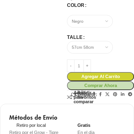
COLOR
TALLE
Agregar Al Carrito
Comprar Ahora
Añadir
Añadir a
Compartir:
para
favoritos
comparar
Métodos de Envío
Retiro por local
Gratis
Retiro por el Grow - Tigre
En el día