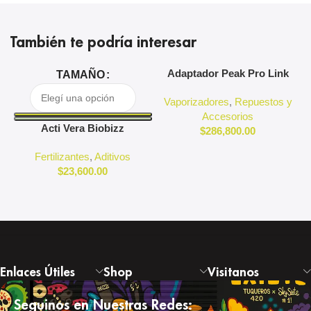
También te podría interesar
Adaptador Peak Pro Link
A
TAMAÑO
Puffco
Vaporizadores
,
Repuestos y
Accesorios
Acti Vera Biobizz
$
286,800.00
Fertilizantes
,
Aditivos
$
23,600.00
Enlaces Útiles
Shop
Visitanos
Seguinos en Nuestras Redes: