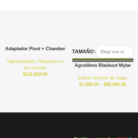
Agregar Al Carrito
Seleccionar Opciones
Adaptador Pivot + Chamber
TAMAÑO
3D Pivot
Vaporizadores
,
Repuestos y
Agrotileno Blackout Mylar
Accesorios
Reflectante Indoor
$
131,800.00
Indoor
,
Armado de Salas
$
7,000.00
–
$
56,000.00