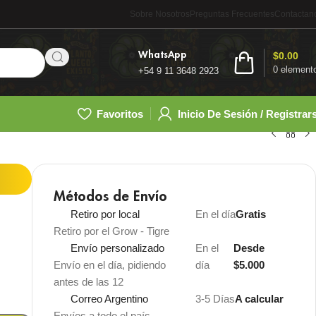
Sobre Nosotros
Preguntas Frecuentes
Contactan
WhatsApp
$
0.00
0
element
+54 9 11 3648 2923
Favoritos
Inicio De Sesión / Registrar
Métodos de Envío
Retiro por local
En el día
Gratis
Retiro por el Grow - Tigre
Envío personalizado
En el
Desde
Envío en el día, pidiendo
día
$5.000
antes de las 12
Correo Argentino
3-5 Días
A calcular
Envíos a todo el país