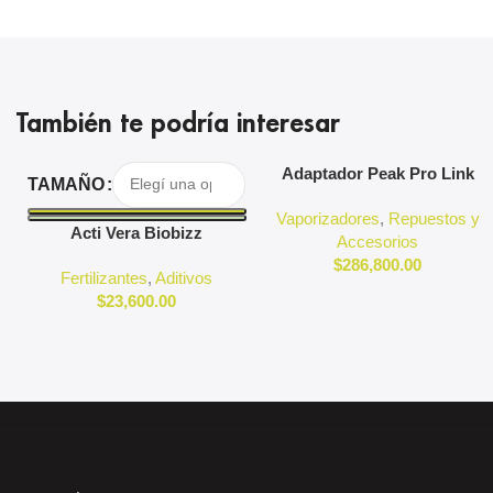
También te podría interesar
Seleccionar Opciones
Agregar Al Carrito
Adaptador Peak Pro Link
TAMAÑO
Puffco
Vaporizadores
,
Repuestos y
Acti Vera Biobizz
Accesorios
$
286,800.00
Fertilizantes
,
Aditivos
$
23,600.00