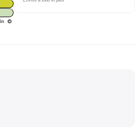
Unbeatable offers
Black Friday
Blowout!