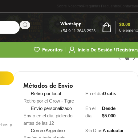
Sobre Nosotros
Preguntas Frecuentes
Contactan
WhatsApp
$
0.00
0
element
+54 9 11 3648 2923
Favoritos
Inicio De Sesión / Registrar
Métodos de Envío
Retiro por local
En el día
Gratis
Retiro por el Grow - Tigre
Envío personalizado
En el
Desde
Envío en el día, pidiendo
día
$5.000
antes de las 12
chos y
Correo Argentino
3-5 Días
A calcular
Envíos a todo el país