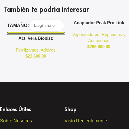
También te podría interesar
Seleccionar Opciones
Agregar Al Carrito
Adaptador Peak Pro Link
TAMAÑO
Puffco
Vaporizadores
,
Repuestos y
Acti Vera Biobizz
Accesorios
$
286,800.00
Fertilizantes
,
Aditivos
$
23,600.00
Enlaces Útiles
Shop
Sobre Nosotros
Visto Recientemente