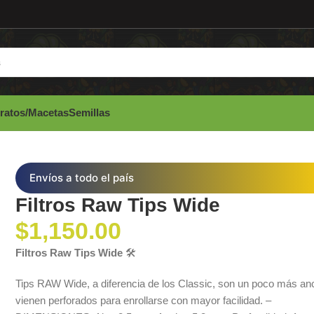
ratos/Macetas
Semillas
Envíos a todo el país
Filtros Raw Tips Wide
$
1,150.00
Filtros Raw Tips Wide
🛠️
Tips RAW Wide, a diferencia de los Classic, son un poco más an
vienen perforados para enrollarse con mayor facilidad. –