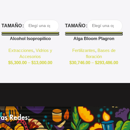
Seleccionar Opciones
Seleccionar Opciones
TAMAÑO
TAMAÑO
Alcohol Isopropilico
Alga Bloom Plagron
Extracciones
,
Vidrios y
Fertilizantes
,
Bases de
Accesorios
floración
$
5,300.00
–
$
13,000.00
$
30,746.00
–
$
293,486.00
as Redes: