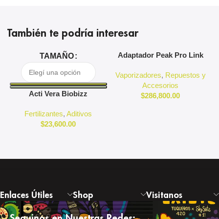
También te podría interesar
Adaptador Peak Pro Link
A
TAMAÑO
Puffco
Vaporizadores
,
Repuestos y
Accesorios
Acti Vera Biobizz
$
286,800.00
Fertilizantes
,
Aditivos
$
23,600.00
Enlaces Útiles
Shop
Visitanos
Seguinos en Nuestras Redes: