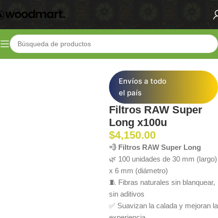
Inicio
Shop
Parafernalia
Filtros
Envíos a todo
el país
Filtros RAW Super
Long x100u
$
4,150.00
💨 Filtros RAW Super Long
🌿 100 unidades de 30 mm (largo)
x 6 mm (diámetro)
🧵 Fibras naturales sin blanquear,
sin aditivos
✅ Suavizan la calada y mejoran la
experiencia