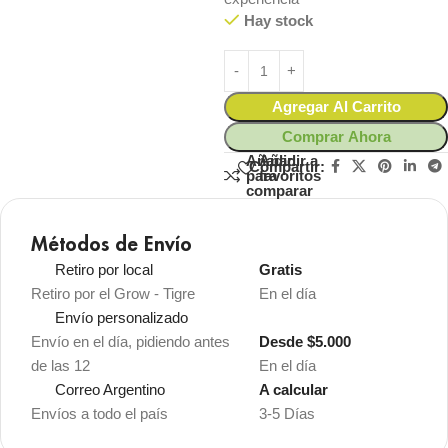
Hay stock
Agregar Al Carrito
Comprar Ahora
Añadir
Añadir a
Compartir:
para
favoritos
comparar
Métodos de Envío
Retiro por local
Gratis
Retiro por el Grow - Tigre
En el día
Envío personalizado
Envío en el día, pidiendo antes
Desde $5.000
de las 12
En el día
Correo Argentino
A calcular
Envíos a todo el país
3-5 Días