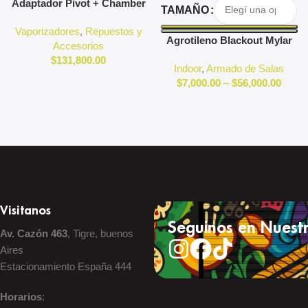
Agregar Al Carrito
Seleccionar Opciones
Adaptador Pivot + Chamber
TAMAÑO
3D Pivot
Vaporizadores
,
Repuestos y
Agrotileno Blackout Mylar
Accesorios
Reflectante Indoor
$
131,800.00
Indoor
,
Armado de Salas
$
7,000.00
–
$
56,000.00
Visitanos
Seguinos en Nuestr
Av. Cazón 463
, Tigre, buenos
Aires
Estacionamiento España 444
Horarios
: