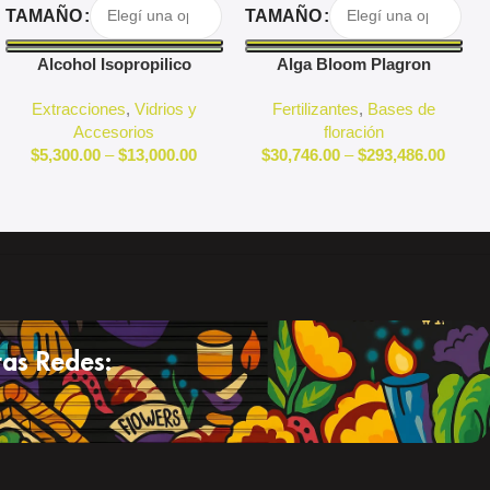
Seleccionar Opciones
Seleccionar Opciones
TAMAÑO
TAMAÑO
Alcohol Isopropilico
Alga Bloom Plagron
Extracciones
,
Vidrios y
Fertilizantes
,
Bases de
Accesorios
floración
$
5,300.00
–
$
13,000.00
$
30,746.00
–
$
293,486.00
as Redes: