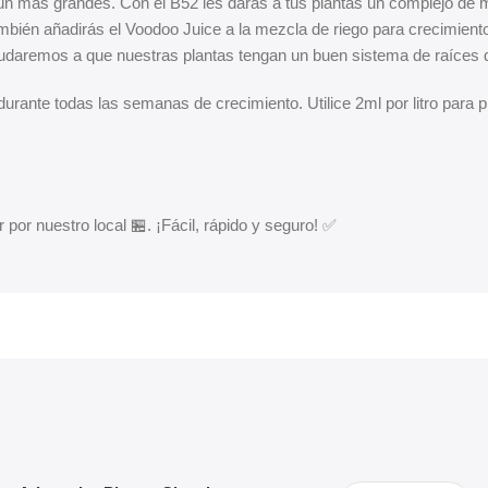
aún más grandes. Con el B52 les darás a tus plantas un complejo de
 También añadirás el Voodoo Juice a la mezcla de riego para crecimi
udaremos a que nuestras plantas tengan un buen sistema de raíces q
urante todas las semanas de crecimiento. Utilice 2ml por litro para p
 por nuestro local 🏪. ¡Fácil, rápido y seguro! ✅