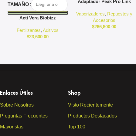
Seleccionar Opciones
Agregar Al Carrito
Adaptador Peak Pro Link
TAMAÑO
Puffco
Vaporizadores
,
Repuestos y
Acti Vera Biobizz
Accesorios
$
286,800.00
Fertilizantes
,
Aditivos
$
23,600.00
Enlaces Útiles
Shop
Sobre Nosotros
Visto Recientemente
Preguntas Frecuentes
Productos Destacados
Mayoristas
Top 100