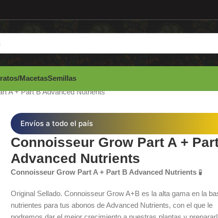
ratos/Macetas
Semillas
t A + Part B Advanced Nutrients
Envíos a todo el país
Connoisseur Grow Part A + Par
Advanced Nutrients
Connoisseur Grow Part A + Part B Advanced Nutrients
🧪
Original Sellado. Connoisseur Grow A+B es la alta gama en la ba
nutrientes para tus abonos de Advanced Nutrients, con el que le
podremos dar el mejor crecimiento a nuestras plantas y preparar