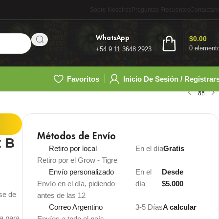
Sobre Nosotros
Preguntas Frecuentes
Contactan
WhatsApp
$
0.00
0
element
+54 9 11 3648 2923
Favoritos
Inicio De Sesión / Registrar
Métodos de Envío
t B
Retiro por local
En el día
Gratis
Retiro por el Grow - Tigre
Envío personalizado
En el
Desde
Envío en el día, pidiendo
día
$5.000
se de
antes de las 12
Correo Argentino
3-5 Días
A calcular
la para
Envíos a todo el país