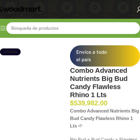
Inicio
Shop
Kits
Kits Fertilizantes
Envíos a todo
VENDIDO
el país
Combo Advanced
Nutrients Big Bud
Candy Flawless
Rhino 1 Lts
$
539,982.00
Combo Advanced Nutrients Big
Bud Candy Flawless Rhino 1
Lts
🌱
Big Bud + Bud Candy + Flawless