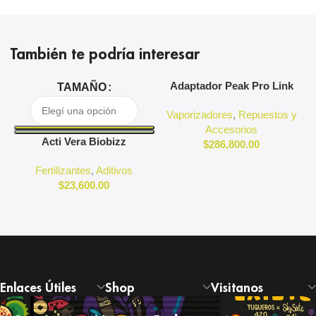
También te podría interesar
Adaptador Peak Pro Link
A
TAMAÑO
Puffco
Vaporizadores
,
Repuestos y
Accesorios
Acti Vera Biobizz
$
286,800.00
Fertilizantes
,
Aditivos
$
23,600.00
Enlaces Útiles
Shop
Visitanos