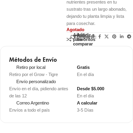
nutrientes presentes en tu
sustrato tras un largo abonado,
dejando tu planta limpia y lista
para cosechar.
Agotado
Añadir
Añadir a
Compartir:
para
favoritos
comparar
Métodos de Envío
Retiro por local
Gratis
Retiro por el Grow - Tigre
En el día
Envío personalizado
Envío en el día, pidiendo antes
Desde $5.000
de las 12
En el día
Correo Argentino
A calcular
Envíos a todo el país
3-5 Días