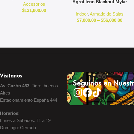
Agrotileno Blackout Mylar
Accesorios
Reflectante Indoor
$
131,800.00
Indoor
,
Armado de Salas
$
7,000.00
–
$
56,000.00
Visitanos
Seguinos en Nuestr
Av. Cazón 463
, Tigre, buenos
Aires
Estacionamiento España 444
Horarios
:
Lunes a Sábados: 11 a 19
Domingo: Cerrado