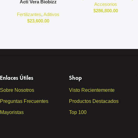
Acti Vera Biobizz
Accesorios
$
286,800.00
Fertilizantes
,
Aditivos
$
23,600.00
Enlaces Útiles
Shop
Sobre Nosotros
Visto Recientemente
Preguntas Frecuentes
Productos Destacados
Mayoristas
Top 100