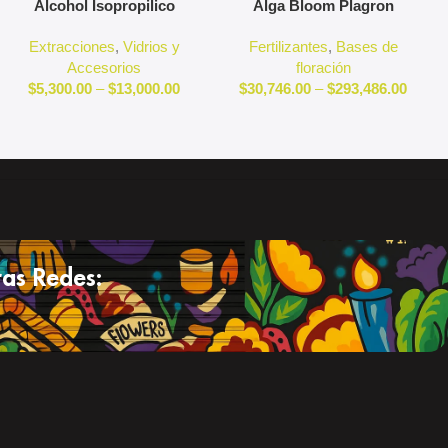
Alcohol Isopropilico
Alga Bloom Plagron
Extracciones
,
Vidrios y
Fertilizantes
,
Bases de
Accesorios
floración
$
5,300.00
–
$
13,000.00
$
30,746.00
–
$
293,486.00
as Redes: