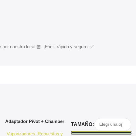
 por nuestro local 🏪. ¡Fácil, rápido y seguro! ✅
Agregar Al Carrito
Seleccionar Opciones
Adaptador Pivot + Chamber
TAMAÑO
3D Pivot
Vaporizadores
,
Repuestos y