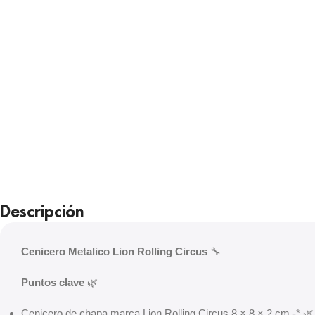
Descripción
Cenicero Metalico Lion Rolling Circus
🔧
Puntos clave
🌿
Cenicero de chapa marca Lion Rolling Circus 8 × 8 × 2 cm -* 🌿