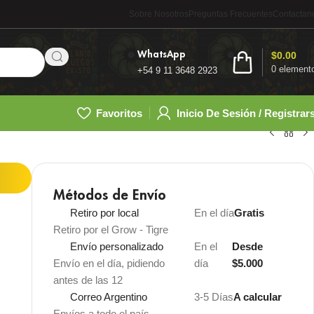
Sobre Nosotros
Preguntas Frecuentes
Contactan
WhatsApp
$
0.00
0
element
+54 9 11 3648 2923
Favoritos
Inicio De Sesión / Registrar
Métodos de Envío
Retiro por local
En el día
Gratis
Retiro por el Grow - Tigre
Envío personalizado
En el
Desde
Envío en el día, pidiendo
día
$5.000
antes de las 12
Correo Argentino
3-5 Días
A calcular
Envíos a todo el país