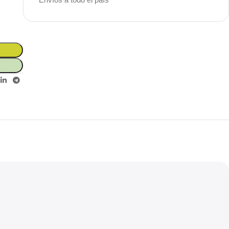
Unbeatable offers
Black Friday
Blowout!