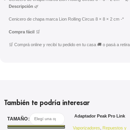
Descripción
🌿
Cenicero de chapa marca Lion Rolling Circus 8 × 8 × 2 cm -*
Compra fácil
🛒
🛒 Comprá online y recibí tu pedido en tu casa 🚚 o pasá a retirar
También te podría interesar
Seleccionar Opciones
Agregar Al Carrito
Adaptador Peak Pro Link
TAMAÑO
Puffco
Vaporizadores
,
Repuestos y