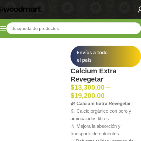
Inicio
Shop
Fertilizantes
Aditivos
Envíos a todo
el país
Calcium Extra
Revegetar
$
13,300.00
–
$
19,200.00
🌿 Calcium Extra Revegetar
💪 Calcio orgánico con boro y
aminoácidos libres
💧 Mejora la absorción y
transporte de nutrientes