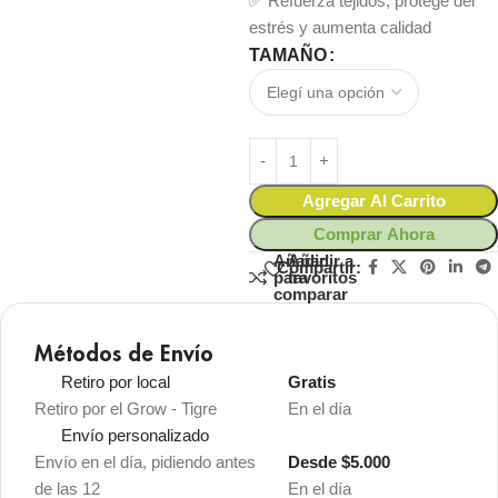
✅ Refuerza tejidos, protege del
estrés y aumenta calidad
TAMAÑO
Agregar Al Carrito
Comprar Ahora
Añadir
Añadir a
Compartir:
para
favoritos
comparar
Métodos de Envío
Retiro por local
Gratis
Retiro por el Grow - Tigre
En el día
Envío personalizado
Envío en el día, pidiendo antes
Desde $5.000
de las 12
En el día