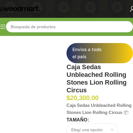
Inicio
Shop
Parafernalia
Sedas
Envíos a todo
el país
Caja Sedas
Unbleached Rolling
Stones Lion Rolling
Circus
$
20,300.00
Caja Sedas Unbleached Rolling
Stones Lion Rolling Circus
📦
TAMAÑO