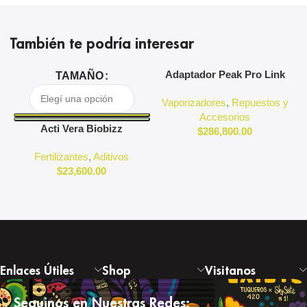
También te podría interesar
Adaptador Peak Pro Link
A
TAMAÑO
Puffco
Vaporizadores
,
Repuestos y
Accesorios
Acti Vera Biobizz
$
286,800.00
Fertilizantes
,
Aditivos
$
23,600.00
Enlaces Útiles
Shop
Visitanos
Seguinos en Nuestras Redes: