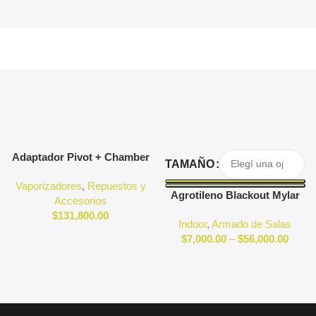
Agregar Al Carrito
Seleccionar Opciones
Adaptador Pivot + Chamber
TAMAÑO
3D Pivot
Vaporizadores
,
Repuestos y
Agrotileno Blackout Mylar
Accesorios
Reflectante Indoor
$
131,800.00
Indoor
,
Armado de Salas
$
7,000.00
–
$
56,000.00