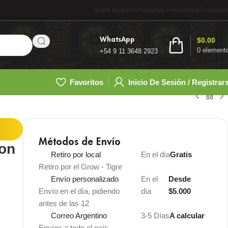
Sobre Nosotros
Preguntas Frecuentes
Contactan
WhatsApp
$
0.00
0
element
+54 9 11 3648 2923
Favoritos
Inicio De Sesión / Registrar
Métodos de Envío
ion
Retiro por local
En el día
Gratis
Retiro por el Grow - Tigre
Envío personalizado
En el
Desde
Envío en el día, pidiendo
día
$5.000
antes de las 12
Correo Argentino
3-5 Días
A calcular
Envíos a todo el país