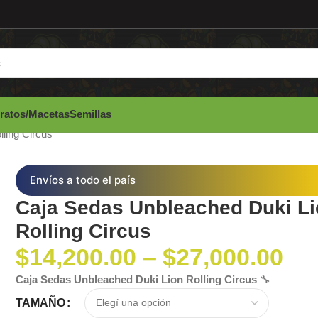
ratos/Macetas
Semillas
ling Circus
Envíos a todo el país
Caja Sedas Unbleached Duki L
Rolling Circus
$
14,200.00
–
$
27,000.00
Caja Sedas Unbleached Duki Lion Rolling Circus
🔧
TAMAÑO