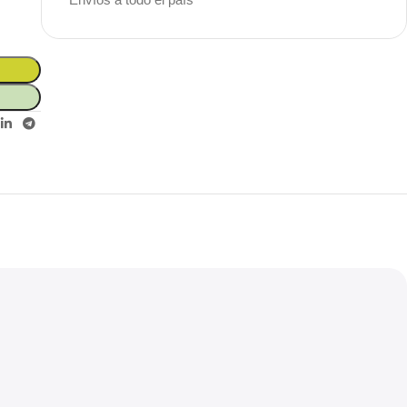
Unbeatable offers
Black Friday
Blowout!