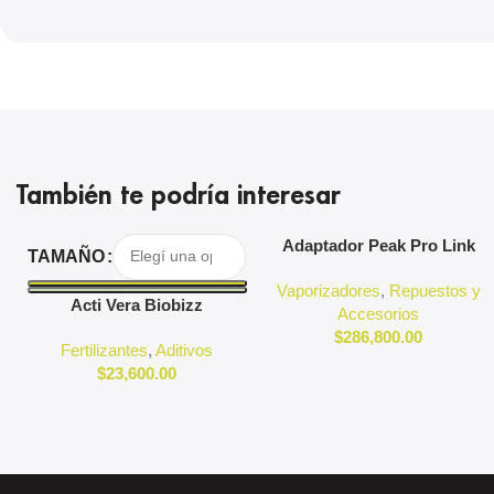
También te podría interesar
Seleccionar Opciones
Agregar Al Carrito
Adaptador Peak Pro Link
TAMAÑO
Puffco
Vaporizadores
,
Repuestos y
Acti Vera Biobizz
Accesorios
$
286,800.00
Fertilizantes
,
Aditivos
$
23,600.00