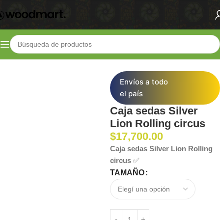
Inicio
Shop
Parafernalia
Sedas
Envíos a todo
el país
Caja sedas Silver
Lion Rolling circus
$
17,700.00
Caja sedas Silver Lion Rolling
circus
✅
TAMAÑO