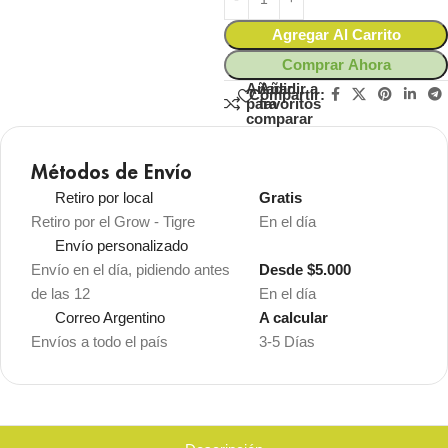
Agregar Al Carrito
Comprar Ahora
Añadir
Añadir a
Compartir:
para
favoritos
comparar
Métodos de Envío
Retiro por local
Gratis
Retiro por el Grow - Tigre
En el día
Envío personalizado
Envío en el día, pidiendo antes
Desde $5.000
de las 12
En el día
Correo Argentino
A calcular
Envíos a todo el país
3-5 Días