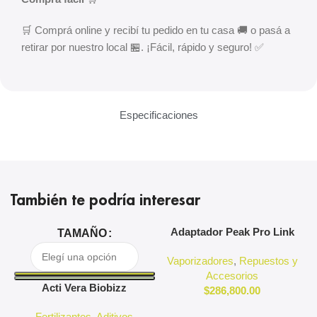
🛒 Comprá online y recibí tu pedido en tu casa 🚚 o pasá a
retirar por nuestro local 🏪. ¡Fácil, rápido y seguro! ✅
Especificaciones
También te podría interesar
Adaptador Peak Pro Link
A
TAMAÑO
Puffco
Vaporizadores
,
Repuestos y
Accesorios
Acti Vera Biobizz
$
286,800.00
Fertilizantes
,
Aditivos