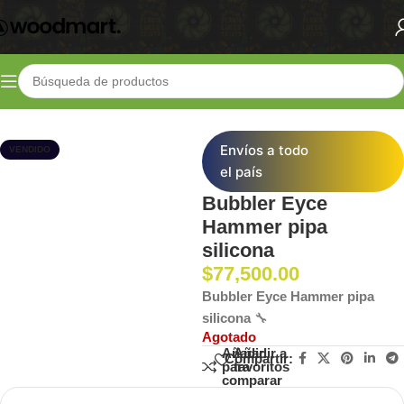
Inicio
Shop
Parafernalia
Bongs y Pipas
Envíos a todo
VENDIDO
el país
Bubbler Eyce
Hammer pipa
silicona
$
77,500.00
Bubbler Eyce Hammer pipa
silicona
🔧
Agotado
Añadir
Añadir a
Compartir:
para
favoritos
comparar